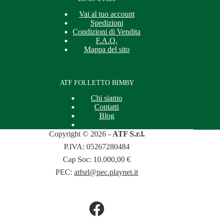
Vai al tuo account
Spedizioni
Condizioni di Vendita
F.A.Q.
Mappa del sito
ATF FOLLETTO BIMBY
Chi siamo
Contatti
Blog
Copyright © 2026 -
ATF S.r.l.
P.IVA: 05267280484
Cap Soc: 10.000,00 €
PEC:
atfsrl@pec.playnet.it