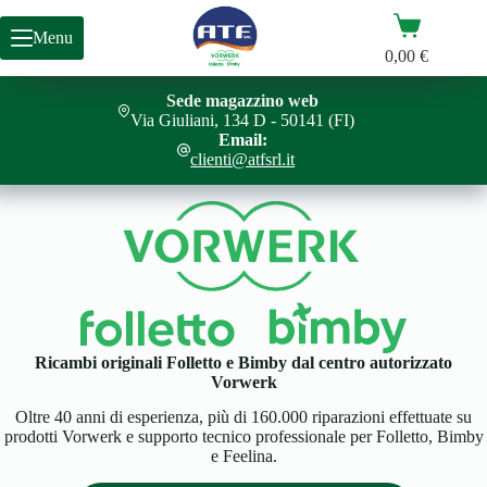
Salta
Carrello
al
Menu
contenuto
0,00
€
Sede magazzino web
Via Giuliani, 134 D - 50141 (FI)
Email:
clienti@atfsrl.it
Ricambi originali Folletto e Bimby dal centro autorizzato
Vorwerk
Oltre 40 anni di esperienza, più di 160.000 riparazioni effettuate su
prodotti Vorwerk e supporto tecnico professionale per Folletto, Bimby
e Feelina.