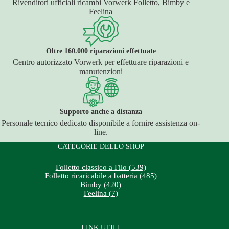
Rivenditori ufficiali ricambi Vorwerk Folletto, Bimby e
Feelina
Oltre 160.000 riparazioni effettuate
Centro autorizzato Vorwerk per effettuare riparazioni e
manutenzioni
Supporto anche a distanza
Personale tecnico dedicato disponibile a fornire assistenza on-
line.
CATEGORIE DELLO SHOP
Folletto classico a Filo (539)
Folletto ricaricabile a batteria (485)
Bimby (420)
Feelina (7)
LINK UTILI