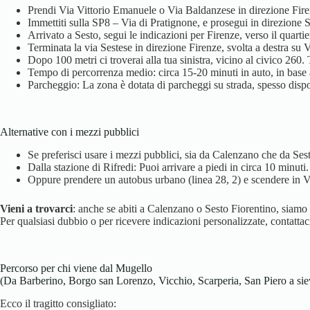
Prendi Via Vittorio Emanuele o Via Baldanzese in direzione Fire
Immettiti sulla SP8 – Via di Pratignone, e prosegui in direzione 
Arrivato a Sesto, segui le indicazioni per Firenze, verso il quartie
Terminata la via Sestese in direzione Firenze, svolta a destra su 
Dopo 100 metri ci troverai alla tua sinistra, vicino al civico 260.
Tempo di percorrenza medio: circa 15-20 minuti in auto, in base a
Parcheggio: La zona è dotata di parcheggi su strada, spesso dispon
Alternative con i mezzi pubblici
Se preferisci usare i mezzi pubblici, sia da Calenzano che da Sest
Dalla stazione di Rifredi: Puoi arrivare a piedi in circa 10 minuti.
Oppure prendere un autobus urbano (linea 28, 2) e scendere in Vi
Vieni a trovarci
: anche se abiti a Calenzano o Sesto Fiorentino, siamo
Per qualsiasi dubbio o per ricevere indicazioni personalizzate, contatt
Percorso per chi viene dal Mugello
(Da Barberino, Borgo san Lorenzo, Vicchio, Scarperia, San Piero a sie
Ecco il tragitto consigliato: