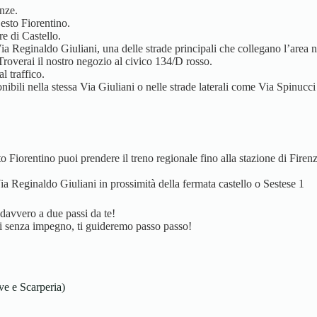
nze.
Sesto Fiorentino.
re di Castello.
Via Reginaldo Giuliani, una delle strade principali che collegano l’area 
 Troverai il nostro negozio al civico 134/D rosso.
l traffico.
ibili nella stessa Via Giuliani o nelle strade laterali come Via Spinucci 
o Fiorentino puoi prendere il treno regionale fino alla stazione di Firenz
a Reginaldo Giuliani in prossimità della fermata castello o Sestese 1
 davvero a due passi da te!
aci senza impegno, ti guideremo passo passo!
ve e Scarperia)