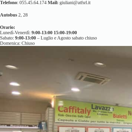
Telefono
: 055.45.64.174
Mail:
giuliani@atfsrl.it
Autobus
2, 28
Orario:
Lunedì-Venerdì:
9:00-13:00 15:00-19:00
Sabato:
9:00-13:00
– Luglio e Agosto sabato chiuso
Domenica: Chiuso