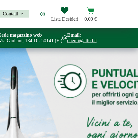
Carrello
Contatti
Lista Desideri
0,00
€
Sede magazzino web
Email:
Via Giuliani, 134 D - 50141 (FI)
clienti@atfsrl.it