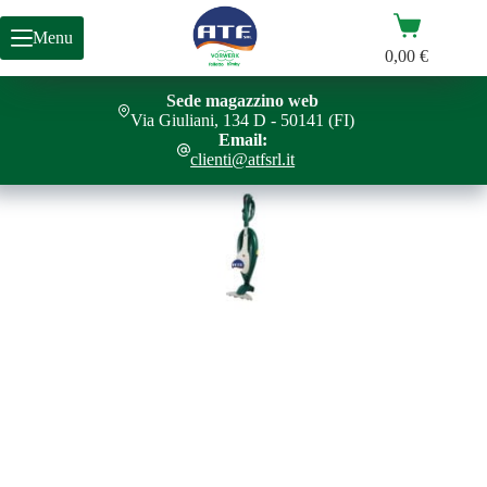
Salta
Carrello
al
Menu
contenuto
0,00
€
Sede magazzino web
Via Giuliani, 134 D - 50141 (FI)
Email:
clienti@atfsrl.it