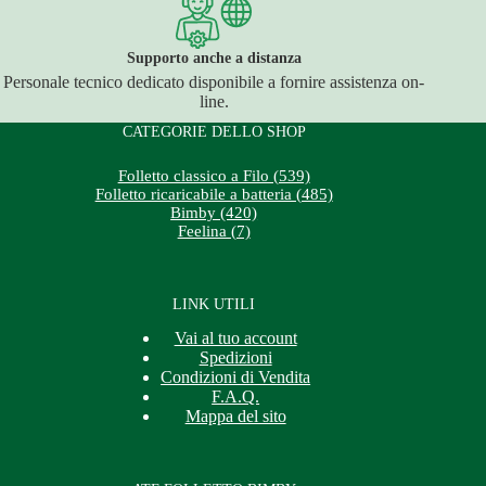
Supporto anche a distanza
Personale tecnico dedicato disponibile a fornire assistenza on-
line.
CATEGORIE DELLO SHOP
Folletto classico a Filo (539)
Folletto ricaricabile a batteria (485)
Bimby (420)
Feelina (7)
LINK UTILI
Vai al tuo account
Spedizioni
Condizioni di Vendita
F.A.Q.
Mappa del sito