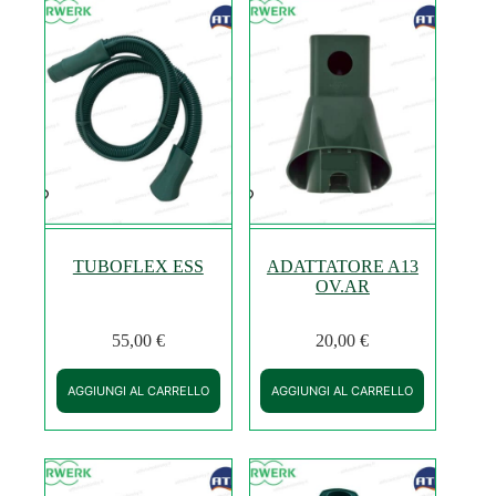
TUBOFLEX ESS
ADATTATORE A13
OV.AR
55,00
€
20,00
€
AGGIUNGI AL CARRELLO
AGGIUNGI AL CARRELLO