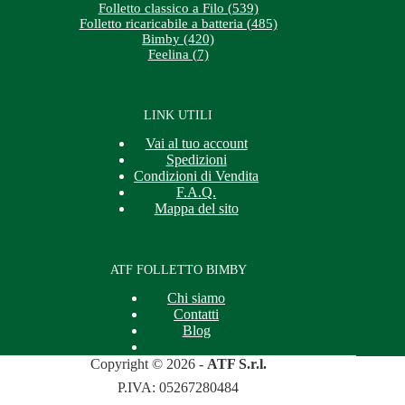
Folletto classico a Filo (539)
Folletto ricaricabile a batteria (485)
Bimby (420)
Feelina (7)
LINK UTILI
Vai al tuo account
Spedizioni
Condizioni di Vendita
F.A.Q.
Mappa del sito
ATF FOLLETTO BIMBY
Chi siamo
Contatti
Blog
Copyright © 2026 -
ATF S.r.l.
P.IVA: 05267280484