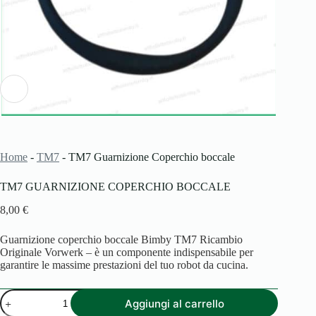
Home
-
TM7
-
TM7 Guarnizione Coperchio boccale
TM7 GUARNIZIONE COPERCHIO BOCCALE
8,00
€
Guarnizione coperchio boccale Bimby TM7 Ricambio
Originale Vorwerk – è un componente indispensabile per
garantire le massime prestazioni del tuo robot da cucina.
TM7
Aggiungi al carrello
Guarnizione