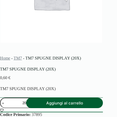
Home
-
TM7
-
TM7 SPUGNE DISPLAY (20X)
TM7 SPUGNE DISPLAY (20X)
0,60
€
TM7 SPUGNE DISPLAY (20X)
TM7
Aggiungi al carrello
SPUGNE
DISPLAY
(20X)
Codice Primario:
37895