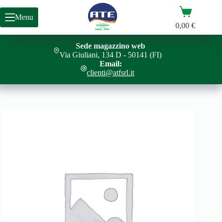
Salta
Carrello
al
Menu
contenuto
0,00
€
Sede magazzino web
TM7 SPUGNE DISPLAY (20X)
Aggiungi al carrello
Via Giuliani, 134 D - 50141 (FI)
0,60
€
Email:
clienti@atfsrl.it