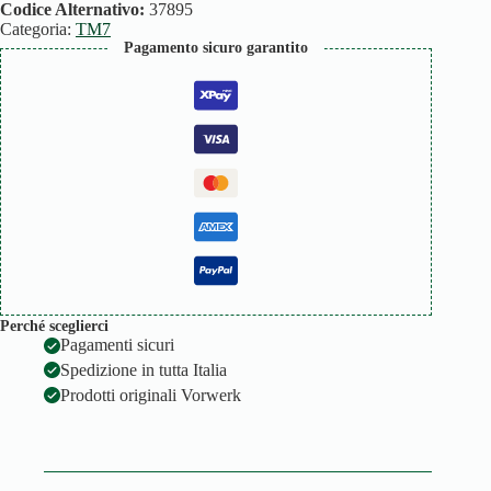
quantità
Codice Alternativo:
37895
Categoria:
TM7
Pagamento sicuro garantito
Perché sceglierci
Pagamenti sicuri
Spedizione in tutta Italia
Prodotti originali Vorwerk