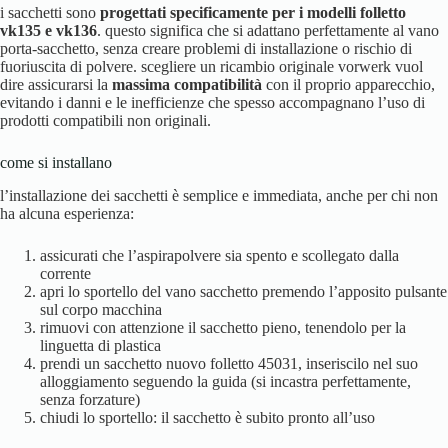
i sacchetti sono
progettati specificamente per i modelli folletto
vk135 e vk136
. questo significa che si adattano perfettamente al vano
porta-sacchetto, senza creare problemi di installazione o rischio di
fuoriuscita di polvere. scegliere un ricambio originale vorwerk vuol
dire assicurarsi la
massima compatibilità
con il proprio apparecchio,
evitando i danni e le inefficienze che spesso accompagnano l’uso di
prodotti compatibili non originali.
come si installano
l’installazione dei sacchetti è semplice e immediata, anche per chi non
ha alcuna esperienza:
assicurati che l’aspirapolvere sia spento e scollegato dalla
corrente
apri lo sportello del vano sacchetto premendo l’apposito pulsante
sul corpo macchina
rimuovi con attenzione il sacchetto pieno, tenendolo per la
linguetta di plastica
prendi un sacchetto nuovo folletto 45031, inseriscilo nel suo
alloggiamento seguendo la guida (si incastra perfettamente,
senza forzature)
chiudi lo sportello: il sacchetto è subito pronto all’uso