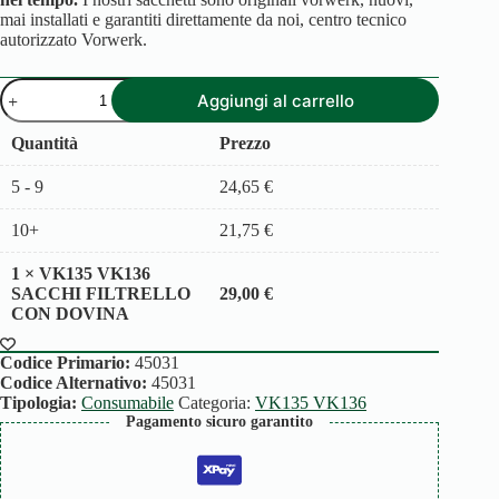
mai installati e garantiti direttamente da noi, centro tecnico
autorizzato Vorwerk.
VK135
Aggiungi al carrello
VK136
SACCHI
FILTRELLO
Quantità
Prezzo
CON
DOVINA
5 - 9
24,65
€
quantità
10+
21,75
€
1
×
VK135 VK136
SACCHI FILTRELLO
29,00
€
CON DOVINA
Codice Primario:
45031
Codice Alternativo:
45031
Tipologia:
Consumabile
Categoria:
VK135 VK136
Pagamento sicuro garantito