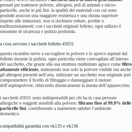
pensati per trattenere polvere, allergeni, peli di animali e micro-
particelle, anche le più fini. la qualità dei materiali con cui sono
prodotti assicura una maggiore resistenza e una durata superiore
rispetto alle imitazioni. non si rischiano rotture, perdite o
malfunzionamenti: con i sacchetti originali folletto, ogni utilizzo è
sinonimo di sicurezza e pulizia profonda.
a cosa servono i sacchetti folletto 45031
questo ricambio serve a raccogliere la polvere e lo sporco aspirati dal
folletto durante la pulizia. ogni particella viene convogliata all’interno
del sacchetto, che grazie alla sua struttura multistrato agisce come
filtro
altamente efficiente
, trattenendo non solo la polvere visibile ma anche
gli allergeni presenti nell’aria. utilizzare un sacchetto non originale può
compromettere il livello di filtraggio e danneggiare il motore
dell’aspirapolvere, riducendo drasticamente la durata dell’apparecchio.
i sacchetti 45031 sono indispensabili per chi ha in casa persone
allergiche o soggetti sensibili alla polvere:
filtrano fino al 99,9% delle
particelle fini
, contribuendo a mantenere salubre l’ambiente
domestico.
compatibilità garantita con vk135 e vk136