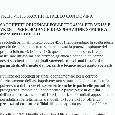
VK135 VK136 SACCHI FILTRELLO CON DOVINA
SACCHETTI ORIGINALI FOLLETTO 45031 PER VK135 E
VK136 – PERFORMANCE DI ASPIRAZIONE SEMPRE AL
MASSIMO LIVELLO
i sacchetti originali folletto codice 45031 rappresentano la scelta ideale
per chi desidera mantenere sempre elevata la potenza aspirante del
proprio folletto vk135 o vk136. questo ricambio è essenziale per
assicurare un’aspirazione efficace, igienica e continua nel tempo. i
nostri sacchetti sono
originali vorwerk
,
nuovi
,
mai installati
e
garantiti direttamente da noi, centro tecnico autorizzato vorwerk
.
l’utilizzo dei sacchetti originali è fondamentale per il corretto
funzionamento dell’aspirapolvere: non si tratta solo di raccogliere la
polvere, ma di
filtrare efficacemente anche le particelle più sottili
,
proteggere il motore dell’apparecchio e
preservare la qualità
dell’aria in casa
. i sacchetti 45031, infatti, sono studiati appositamente
per adattarsi perfettamente ai modelli vk135 e vk136, offrendo
prestazioni costanti e affidabili
, come appena usciti dalla fabbrica.
il codice 45031 identifica i
sacchetti filtro di nuova generazione
,