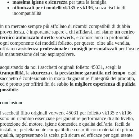
massima igiene e sicurezza
per tutta la famiglia
ottimizzati per i modelli vk135 e vk136
, senza rischio di
incompatibilità
in un mercato sempre più affollato di ricambi compatibili di dubbia
provenienza, è importante sapere a chi affidarsi. noi siamo
un centro
tecnico autorizzato diretto vorwerk
, e conosciamo in profondità
ogni componente dei modelli folletto. per questo, oltre alla vendita,
offriamo
assistenza professionale
e
consigli personalizzati
per l’uso e
la manutenzione del tuo aspirapolvere.
acquistando da noi i sacchetti originali folletto 45031, scegli la
tranquillità
, la
sicurezza
e la
prestazione garantita nel tempo
. ogni
sacchetto è confezionato in modo da garantire l’integrità del prodotto,
ed è pronto per offrirti fin da subito
la migliore esperienza di pulizia
possibile
.
conclusione
i sacchetti filtro originali vorwerk 45031 per folletto vk135 e vk136
sono un ricambio essenziale per garantire performance di alto livello,
protezione del motore, igiene domestica e qualità dell’aria. facili da
installare, perfettamente compatibili e costruiti con materiali di prima
qualità, rappresentano la scelta più sicura ed efficace per ogni utente