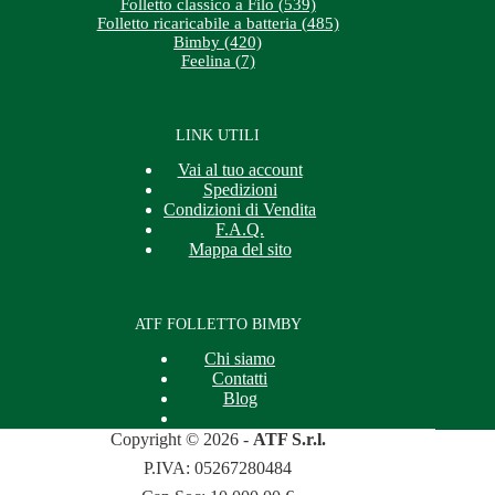
Folletto classico a Filo (539)
Folletto ricaricabile a batteria (485)
Bimby (420)
Feelina (7)
LINK UTILI
Vai al tuo account
Spedizioni
Condizioni di Vendita
F.A.Q.
Mappa del sito
ATF FOLLETTO BIMBY
Chi siamo
Contatti
Blog
Copyright © 2026 -
ATF S.r.l.
P.IVA: 05267280484