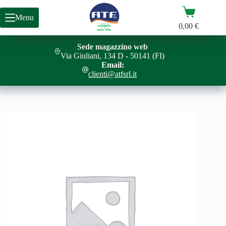
Salta
Carrello
al
Menu
contenuto
0,00
€
Sede magazzino web
Via Giuliani, 134 D - 50141 (FI)
Email:
clienti@atfsrl.it