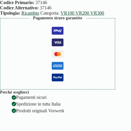
VR200/3
Codice Primario:
37146
quantità
Codice Alternativo:
37146
Tipologia:
Ricambio
Categoria:
VR100 VR200 VR300
Pagamento sicuro garantito
Perché sceglierci
Pagamenti sicuri
Spedizione in tutta Italia
Prodotti originali Vorwerk