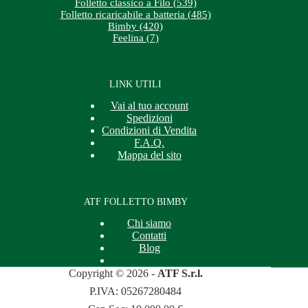
Folletto classico a Filo (539)
Folletto ricaricabile a batteria (485)
Bimby (420)
Feelina (7)
LINK UTILI
Vai al tuo account
Spedizioni
Condizioni di Vendita
F.A.Q.
Mappa del sito
ATF FOLLETTO BIMBY
Chi siamo
Contatti
Blog
Copyright © 2026 -
ATF S.r.l.
P.IVA: 05267280484