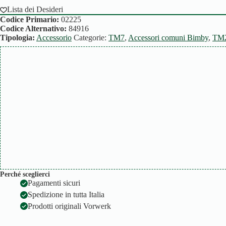
Lista dei Desideri
Codice Primario:
02225
Codice Alternativo:
84916
Tipologia:
Accessorio
Categorie:
TM7
,
Accessori comuni Bimby
,
TM
Perché sceglierci
Pagamenti sicuri
Spedizione in tutta Italia
Prodotti originali Vorwerk