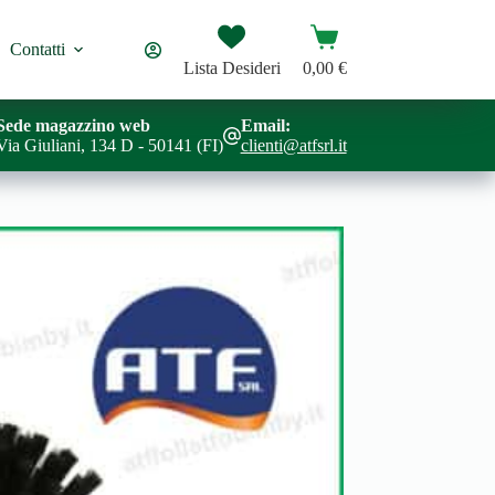
Carrello
Contatti
Lista Desideri
0,00
€
Sede magazzino web
Email:
Via Giuliani, 134 D - 50141 (FI)
clienti@atfsrl.it