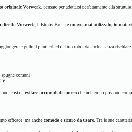
to originale Vorwerk
, pensato per adattarsi perfettamente alla struttur
to diretto Vorwerk
, il Bimby Brush è
nuovo, mai utilizzato, in mater
aggiungere e pulire i punti critici del tuo robot da cucina senza rischiare 
con spugne comuni
ore
zione, così da
evitare accumuli di sporco
che nel tempo possono comprom
ento efficace, ma anche
comodo e sicuro da usare
. Tra le sue caratteri