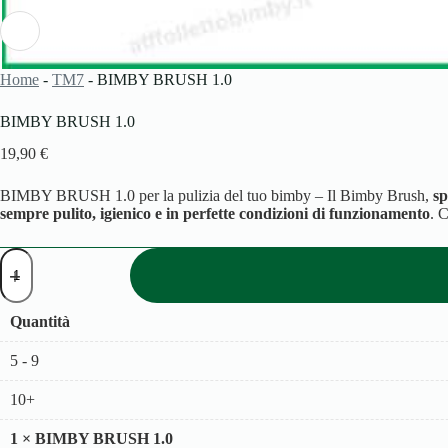
Home
-
TM7
-
BIMBY BRUSH 1.0
BIMBY BRUSH 1.0
19,90
€
BIMBY BRUSH 1.0 per la pulizia del tuo bimby – Il Bimby Brush,
sp
sempre pulito, igienico e in perfette condizioni di funzionamento
. 
BIMBY
BRUSH
1.0
quantità
Quantità
5 - 9
10+
1
×
BIMBY BRUSH 1.0