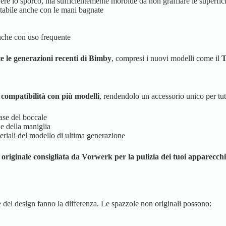
vere lo sporco, ma sufficientemente morbide da non graffiare le superfic
tabile anche con le mani bagnate
anche con uso frequente
te le generazioni recenti di Bimby
, compresi i nuovi modelli come il
e compatibilità con più modelli
, rendendolo un accessorio unico per tut
base del boccale
 e della maniglia
teriali del modello di ultima generazione
 originale consigliata da Vorwerk per la pulizia dei tuoi apparecchi
one del design fanno la differenza. Le spazzole non originali possono: