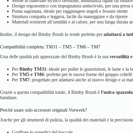
Setole in materiale tecnico flessibile, abbastanza rigide da rimuo
Design ergonomico con impugnatura antiscivolo, per una presa s
Punta sagomata, ideale per raggiungere angoli e fessure strette
Struttura compatta e leggera, facile da maneggiare e da riporre
Materiali resistenti all’umidità e al calore, per una lunga durata 
Inoltre, il design del Bimby Brush lo rende perfetto per
adattarsi a tut
Compatibilità completa: TM31 – TM5 – TM6 – TM7
Una delle qualità più apprezzate del Bimby Brush è la sua
versatilità 
Per
Bimby TM31
: ideale per pulire le guarnizioni, le lame e la 
Per
TM5 e TM6
: perfetto per le nuove forme del gruppo coltelli
Per
TM7
: progettato per adattarsi anche al nuovo design e ai ma
Grazie a questa compatibilità totale, il Bimby Brush è
l’unica spazzola
familiare.
Perché usare solo accessori originali Vorwerk?
Anche per gli strumenti di pulizia, la qualità dei materiali e la precisi
Graffiare le superfici del boccale