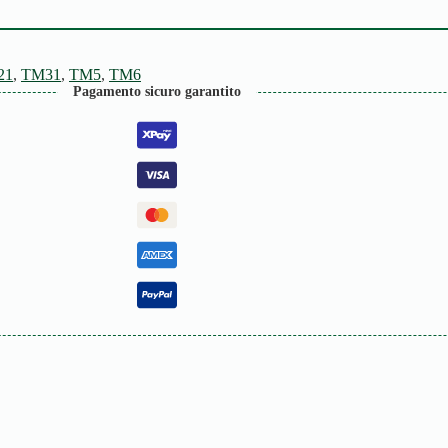
21
,
TM31
,
TM5
,
TM6
Pagamento sicuro garantito