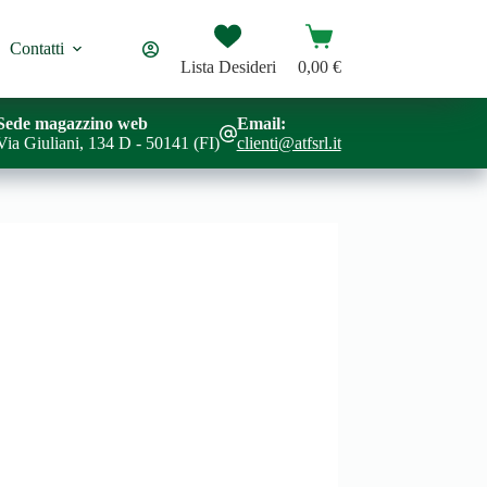
Carrello
Contatti
Lista Desideri
0,00
€
Sede magazzino web
Email:
Via Giuliani, 134 D - 50141 (FI)
clienti@atfsrl.it