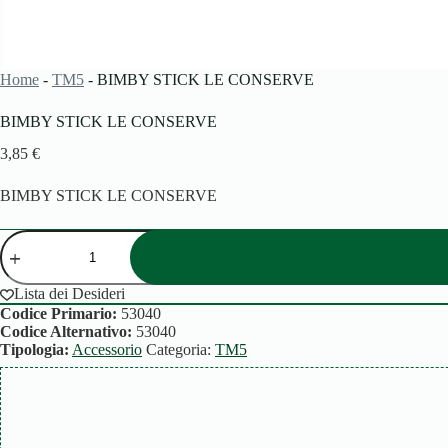
Home
-
TM5
-
BIMBY STICK LE CONSERVE
BIMBY STICK LE CONSERVE
3,85
€
BIMBY STICK LE CONSERVE
BIMBY
STICK
LE
CONSERVE
Lista dei Desideri
quantità
Codice Primario:
53040
Codice Alternativo:
53040
Tipologia:
Accessorio
Categoria:
TM5