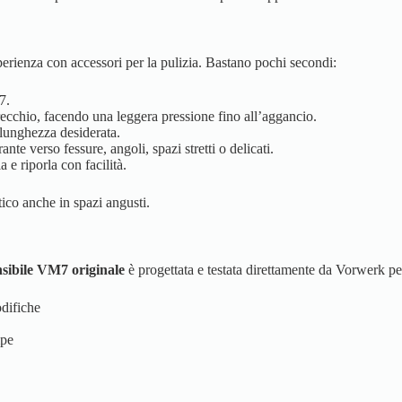
sperienza con accessori per la pulizia. Bastano pochi secondi:
7.
recchio, facendo una leggera pressione fino all’aggancio.
 lunghezza desiderata.
ante verso fessure, angoli, spazi stretti o delicati.
a e riporla con facilità.
tico anche in spazi angusti.
nsibile VM7 originale
è progettata e testata direttamente da Vorwerk pe
difiche
mpe