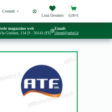
Carrello
Contatti
Lista Desideri
0,00
€
Sede magazzino web
Email:
Via Giuliani, 134 D - 50141 (FI)
clienti@atfsrl.it