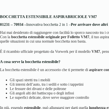
BOCCHETTA ESTENSIBILE ASPIRABRICIOLE VM7
01231 – 70934 –
Innovativa bocchetta 2 in 1 –
Per arrivare dove altri
Hai mai desiderato di raggiungere con facilità lo sporco nascosto tra i cus
Con la
bocchetta estensibile originale per Folletto VM7
, il tuo aspi
quelle situazioni in cui una normale bocchetta non basta.
È il ricambio ufficiale progettato da Vorwerk per il modello
VM7
, pens
A cosa serve la bocchetta estensibile?
La bocchetta estensibile è un accessorio che ti permette di
aspirare con
Gli spazi stretti tra i mobili
Gli interni dell’auto, tra i sedili e sotto i tappetini
Le fessure dei divani e delle poltrone
Gli angoli alti dei battiscopa o degli infissi
Le superfici delicate, dove serve maggiore controllo
In più, essendo
estensibile
, può allungarsi per darti quella
lunghezza e