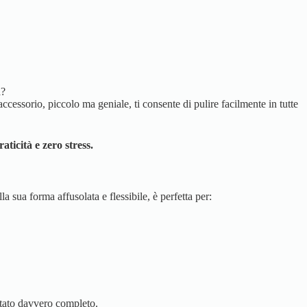
a?
 accessorio, piccolo ma geniale, ti consente di pulire facilmente in tutte
ticità e zero stress.
lla sua forma affusolata e flessibile, è perfetta per:
ltato davvero completo.