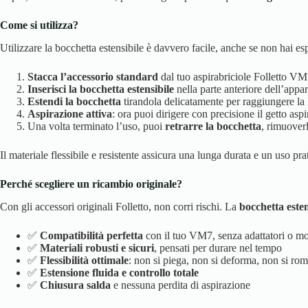
Come si utilizza?
Utilizzare la bocchetta estensibile è davvero facile, anche se non hai e
Stacca l’accessorio standard
dal tuo aspirabriciole Folletto VM
Inserisci la bocchetta estensibile
nella parte anteriore dell’appa
Estendi la bocchetta
tirandola delicatamente per raggiungere la
Aspirazione attiva
: ora puoi dirigere con precisione il getto aspir
Una volta terminato l’uso, puoi
retrarre la bocchetta
, rimuoverl
Il materiale flessibile e resistente assicura una lunga durata e un uso pra
Perché scegliere un ricambio originale?
Con gli accessori originali Folletto, non corri rischi. La
bocchetta este
✅
Compatibilità perfetta
con il tuo VM7, senza adattatori o mo
✅
Materiali robusti e sicuri
, pensati per durare nel tempo
✅
Flessibilità ottimale
: non si piega, non si deforma, non si ro
✅
Estensione fluida e controllo totale
✅
Chiusura salda
e nessuna perdita di aspirazione