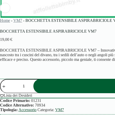
Home
-
VM7
-
BOCCHETTA ESTENSIBILE ASPIRABRICIOLE 
BOCCHETTA ESTENSIBILE ASPIRABRICIOLE VM7
19,00
€
BOCCHETTA ESTENSIBILE ASPIRABRICIOLE VM7 – Innovativa bo
nascosto tra i cuscini del divano, tra i sedili dell’auto o negli angoli pi
efficace e preciso. Questo accessorio, piccolo ma geniale, ti consente di
BOCCHETTA
ESTENSIBILE
ASPIRABRICIOLE
VM7
Lista dei Desideri
quantità
Codice Primario:
01231
Codice Alternativo:
70934
Tipologia:
Accessorio
Categoria:
VM7