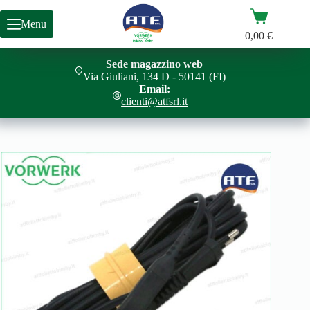
Salta
Carrello
al
Menu
contenuto
0,00
€
Sede magazzino web
Via Giuliani, 134 D - 50141 (FI)
Email:
clienti@atfsrl.it