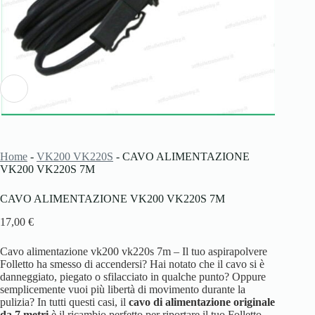
Home
-
VK200 VK220S
-
CAVO ALIMENTAZIONE
VK200 VK220S 7M
CAVO ALIMENTAZIONE VK200 VK220S 7M
17,00
€
Cavo alimentazione vk200 vk220s 7m – Il tuo aspirapolvere
Folletto ha smesso di accendersi? Hai notato che il cavo si è
danneggiato, piegato o sfilacciato in qualche punto? Oppure
semplicemente vuoi più libertà di movimento durante la
pulizia? In tutti questi casi, il
cavo di alimentazione originale
da 7 metri
è il ricambio perfetto per riportare il tuo Folletto