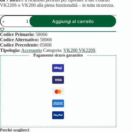
VK220S o VK200 alla piena funzionalità – in tutta sicurezza.
CAVO
Aggiungi al carrello
ALIMENTAZIONE
VK200
VK220S
Codice Primario:
58066
7M
Codice Alternativo:
58066
quantità
Codice Precedente:
05808
Tipologia:
Accessorio
Categoria:
VK200 VK220S
Pagamento sicuro garantito
Perché sceglierci