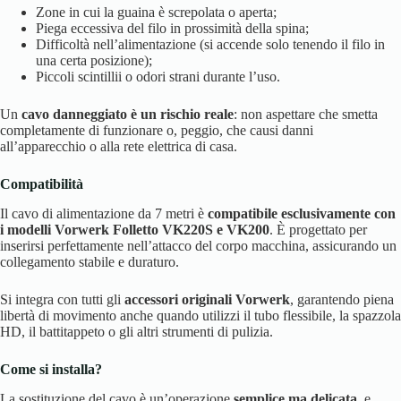
Zone in cui la guaina è screpolata o aperta;
Piega eccessiva del filo in prossimità della spina;
Difficoltà nell’alimentazione (si accende solo tenendo il filo in
una certa posizione);
Piccoli scintillii o odori strani durante l’uso.
Un
cavo danneggiato è un rischio reale
: non aspettare che smetta
completamente di funzionare o, peggio, che causi danni
all’apparecchio o alla rete elettrica di casa.
Compatibilità
Il cavo di alimentazione da 7 metri è
compatibile esclusivamente con
i modelli Vorwerk Folletto VK220S e VK200
. È progettato per
inserirsi perfettamente nell’attacco del corpo macchina, assicurando un
collegamento stabile e duraturo.
Si integra con tutti gli
accessori originali Vorwerk
, garantendo piena
libertà di movimento anche quando utilizzi il tubo flessibile, la spazzola
HD, il battitappeto o gli altri strumenti di pulizia.
Come si installa?
La sostituzione del cavo è un’operazione
semplice ma delicata
, e