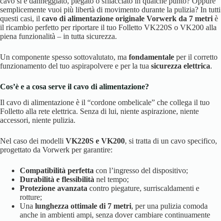
cavo si è danneggiato, piegato o sfilacciato in qualche punto? Oppure
semplicemente vuoi più libertà di movimento durante la pulizia? In tutti
questi casi, il
cavo di alimentazione originale Vorwerk da 7 metri
è
il ricambio perfetto per riportare il tuo Folletto VK220S o VK200 alla
piena funzionalità – in tutta sicurezza.
Un componente spesso sottovalutato, ma
fondamentale
per il corretto
funzionamento del tuo aspirapolvere e per la tua
sicurezza elettrica
.
Cos’è e a cosa serve il cavo di alimentazione?
Il cavo di alimentazione è il “cordone ombelicale” che collega il tuo
Folletto alla rete elettrica. Senza di lui, niente aspirazione, niente
accessori, niente pulizia.
Nel caso dei modelli
VK220S e VK200
, si tratta di un cavo specifico,
progettato da Vorwerk per garantire:
Compatibilità perfetta
con l’ingresso del dispositivo;
Durabilità e flessibilità
nel tempo;
Protezione avanzata
contro piegature, surriscaldamenti e
rotture;
Una
lunghezza ottimale di 7 metri
, per una pulizia comoda
anche in ambienti ampi, senza dover cambiare continuamente