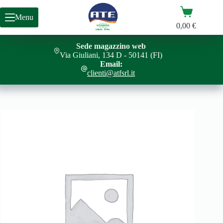
Salta
Carrello
al
Menu
contenuto
0,00
€
Sede magazzino web
CAVO DI ALIMENTAZIONE TM21
Aggiungi al carrello
Via Giuliani, 134 D - 50141 (FI)
9,50
€
Email:
clienti@atfsrl.it