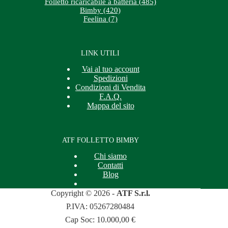
Folletto ricaricabile a batteria (485)
Bimby (420)
Feelina (7)
LINK UTILI
Vai al tuo account
Spedizioni
Condizioni di Vendita
F.A.Q.
Mappa del sito
ATF FOLLETTO BIMBY
Chi siamo
Contatti
Blog
Copyright © 2026 -
ATF S.r.l.
P.IVA: 05267280484
Cap Soc: 10.000,00 €