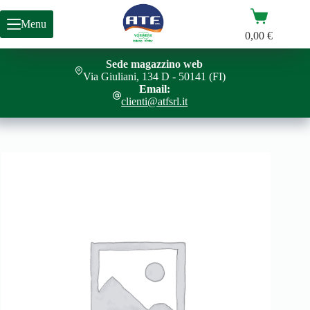
Salta
Carrello
al
CONDOTTO ASPIRAZIONE SP530
Aggiungi al carrello
Menu
contenuto
15,20
€
0,00
€
Sede magazzino web
Via Giuliani, 134 D - 50141 (FI)
Email:
clienti@atfsrl.it