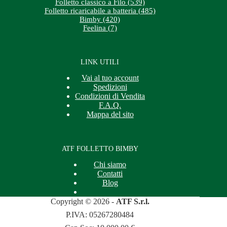
Folletto classico a Filo (539)
Folletto ricaricabile a batteria (485)
Bimby (420)
Feelina (7)
LINK UTILI
Vai al tuo account
Spedizioni
Condizioni di Vendita
F.A.Q.
Mappa del sito
ATF FOLLETTO BIMBY
Chi siamo
Contatti
Blog
Copyright © 2026 -
ATF S.r.l.
P.IVA: 05267280484