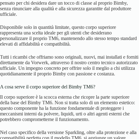
pensato per chi desidera dare un tocco di classe al proprio Bimby,
senza rinunciare alla qualità e alla sicurezza garantite dal produttore
ufficiale.
Disponibile solo in quantità limitate, questo corpo superiore
rappresenta una scelta ideale per gli utenti che desiderano
personalizzare il proprio TM6, mantenendo allo stesso tempo standard
elevati di affidabilità e compatibilità.
Tutti i ricambi che offriamo sono originali, nuovi, mai installati e forniti
direttamente da Vorwerk, attraverso il nostro centro tecnico autorizzato
ufficiale. Un impegno concreto per offrire solo il meglio a chi utilizza
quotidianamente il proprio Bimby con passione e costanza.
A cosa serve il corpo superiore del Bimby TM6?
Il corpo superiore è la scocca esterna che ricopre la parte superiore
della base del Bimby TM6. Non si tratta solo di un elemento estetico:
questo componente ha la funzione fondamentale di proteggere i
meccanismi interni da polvere, liquidi, urti o altri agenti esterni che
potrebbero comprometterne il funzionamento.
Nel caso specifico della versione Sparkling, oltre alla protezione e alla
compatibilità perfetta con il modello TM6, si aggiunge un valore