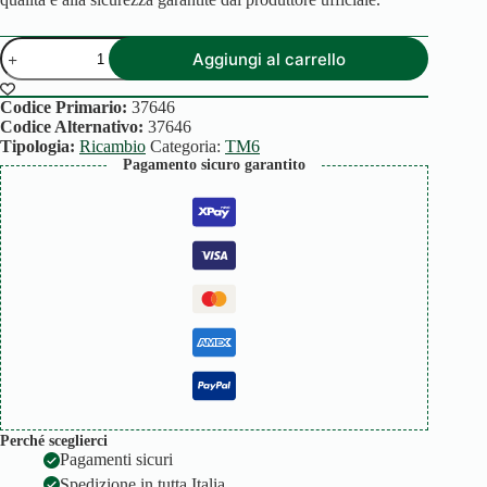
CORPO
Aggiungi al carrello
SUPERIORE
TM6
SPARKLING
Codice Primario:
37646
quantità
Codice Alternativo:
37646
Tipologia:
Ricambio
Categoria:
TM6
Pagamento sicuro garantito
Perché sceglierci
Pagamenti sicuri
Spedizione in tutta Italia