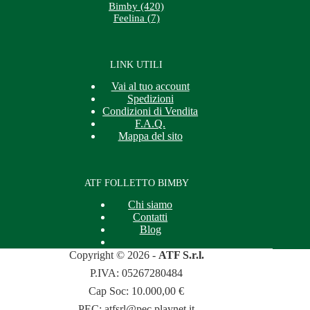
Bimby (420)
Feelina (7)
LINK UTILI
Vai al tuo account
Spedizioni
Condizioni di Vendita
F.A.Q.
Mappa del sito
ATF FOLLETTO BIMBY
Chi siamo
Contatti
Blog
Copyright © 2026 -
ATF S.r.l.
P.IVA: 05267280484
Cap Soc: 10.000,00 €
PEC:
atfsrl@pec.playnet.it