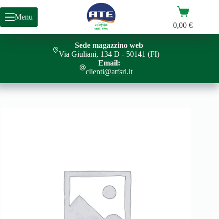
Salta
Carrello
al
Menu
contenuto
0,00
€
Sede magazzino web
CURSORE BANDELLA FRONTALE EBB
Aggiungi al carrello
Via Giuliani, 134 D - 50141 (FI)
3,00
€
Email:
clienti@atfsrl.it