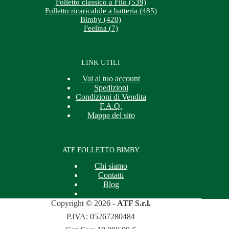
Folletto classico a Filo (539)
Folletto ricaricabile a batteria (485)
Bimby (420)
Feelina (7)
LINK UTILI
Vai al tuo account
Spedizioni
Condizioni di Vendita
F.A.Q.
Mappa del sito
ATF FOLLETTO BIMBY
Chi siamo
Contatti
Blog
Copyright © 2026 -
ATF S.r.l.
P.IVA: 05267280484