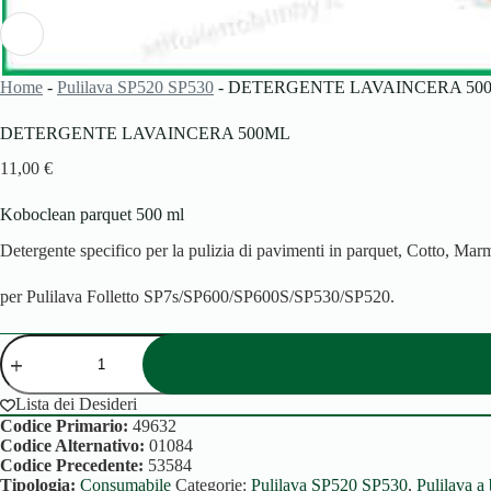
Home
-
Pulilava SP520 SP530
-
DETERGENTE LAVAINCERA 500
DETERGENTE LAVAINCERA 500ML
11,00
€
Koboclean parquet 500 ml
Detergente specifico per la pulizia di pavimenti in parquet, Cotto, Mar
per Pulilava Folletto SP7s/SP600/SP600S/SP530/SP520.
DETERGENTE
LAVAINCERA
500ml
quantità
Lista dei Desideri
Codice Primario:
49632
Codice Alternativo:
01084
Codice Precedente:
53584
Tipologia:
Consumabile
Categorie:
Pulilava SP520 SP530
,
Pulilava a 