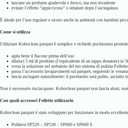
lasciare un profumo gradevole e fresco, ma non invadente
evitare l’effetto “appiccicoso” o striature dopo l’asciugatura
È ideale per l’uso regolare e sicuro anche in ambienti con bambini picc
Come si utilizza
Utilizzare Koboclean parquet è semplice e richiede pochissimo prodotto g
agita bene il flacone prima dell’uso
diluisci 5 ml di prodotto (l’equivalente di un tappo dosatore) in 
versa la soluzione nel serbatoio del tuo sistema di pulizia Folle
passa l’accessorio lavapavimenti sul parquet, seguendo le venatur
lascia asciugare naturalmente: il pavimento sarà pulito, asciutto 
Non è necessario risciacquare. Koboclean parquet non lascia aloni, non 
Con quali accessori Folletto utilizzarlo
Koboclean parquet è stato sviluppato per funzionare in modo eccellente c
Pulilava SP520 – SP530 – SP600 e SP600 S