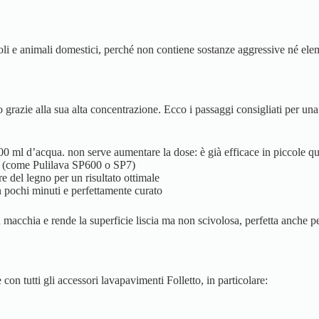
oli e animali domestici, perché non contiene sostanze aggressive né elem
razie alla sua alta concentrazione. Ecco i passaggi consigliati per una 
500 ml d’acqua. non serve aumentare la dose: è già efficace in piccole qu
tto (come Pulilava SP600 o SP7)
e del legno per un risultato ottimale
in pochi minuti e perfettamente curato
macchia e rende la superficie liscia ma non scivolosa, perfetta anche pe
on tutti gli accessori lavapavimenti Folletto, in particolare: