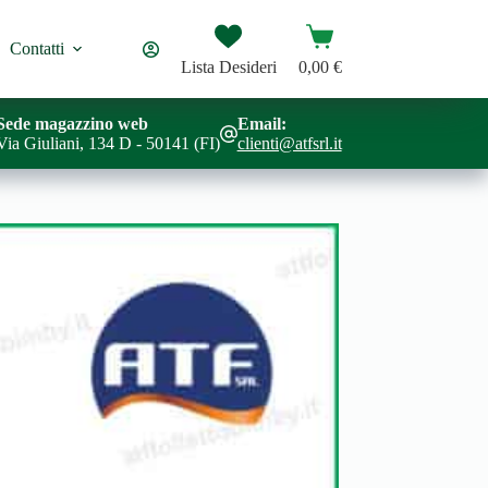
Carrello
Contatti
Lista Desideri
0,00
€
Sede magazzino web
Email:
Via Giuliani, 134 D - 50141 (FI)
clienti@atfsrl.it