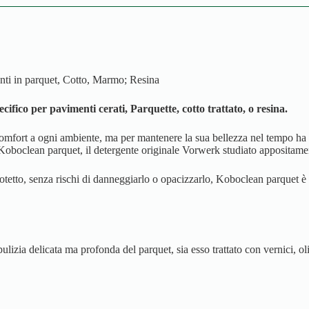
nti in parquet, Cotto, Marmo; Resina
cifico per pavimenti cerati, Parquette, cotto trattato, o resina.
fort a ogni ambiente, ma per mantenere la sua bellezza nel tempo ha bi
 Koboclean parquet, il detergente originale Vorwerk studiato appositament
etto, senza rischi di danneggiarlo o opacizzarlo, Koboclean parquet è il
izia delicata ma profonda del parquet, sia esso trattato con vernici, oli