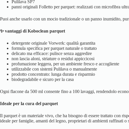
Pulilava SP7
panni originali Folletto per parquet: realizzati con microfibra ult
Puoi anche usarlo con un mocio tradizionale o un panno inumidito, purch
✨ vantaggi di Koboclean parquet
detergente originale Vorwerk: qualità garantita
formula specifica per parquet naturale o trattato
delicato ma efficace: pulisce senza aggredire
non lascia aloni, striature o residui appiccicosi
profumazione leggera, per un ambiente fresco e accogliente
utilizzabile con sistemi Pulilava o manualmente
prodotto concentrato: lunga durata e risparmio
biodegradabile e sicuro per la casa
Ogni flacone da 500 ml consente fino a 100 lavaggi, rendendolo econom
️Ideale per la cura del parquet
Il parquet è un materiale vivo, che ha bisogno di essere trattato con ris
ideale per famiglie, amanti del legno, proprietari di ambienti raffinati 