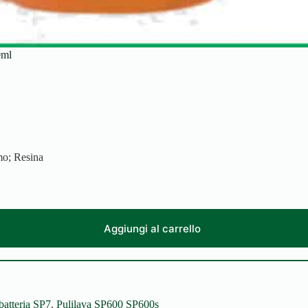
ml
mo; Resina
Aggiungi al carrello
batteria SP7
,
Pulilava SP600 SP600s