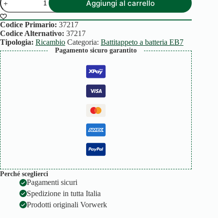
Aggiungi al carrello
COPERCHIO
FRONTALE
quantità
Codice Primario:
37217
Codice Alternativo:
37217
Tipologia:
Ricambio
Categoria:
Battitappeto a batteria EB7
Pagamento sicuro garantito
Perché sceglierci
Pagamenti sicuri
Spedizione in tutta Italia
Prodotti originali Vorwerk