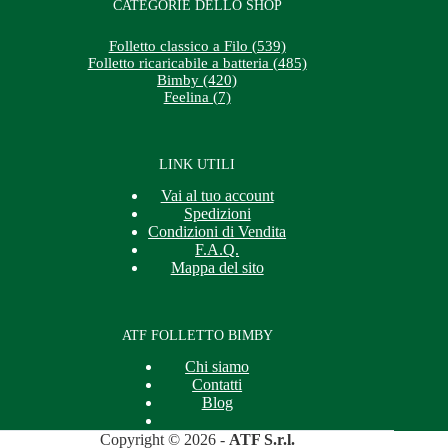
CATEGORIE DELLO SHOP
Folletto classico a Filo (539)
Folletto ricaricabile a batteria (485)
Bimby (420)
Feelina (7)
LINK UTILI
Vai al tuo account
Spedizioni
Condizioni di Vendita
F.A.Q.
Mappa del sito
ATF FOLLETTO BIMBY
Chi siamo
Contatti
Blog
Copyright © 2026 -
ATF S.r.l.