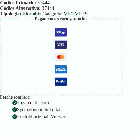
PREMONTATA
Codice Primario:
37444
quantità
Codice Alternativo:
37444
Tipologia:
Ricambio
Categoria:
VK7 VK7S
Pagamento sicuro garantito
Perché sceglierci
Pagamenti sicuri
Spedizione in tutta Italia
Prodotti originali Vorwerk