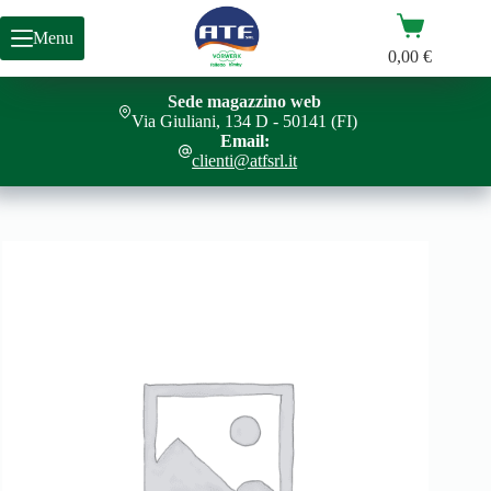
Salta
Carrello
al
Menu
contenuto
0,00
€
Sede magazzino web
Via Giuliani, 134 D - 50141 (FI)
Email:
clienti@atfsrl.it