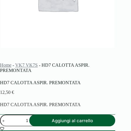
Home
-
VK7 VK7S
-
HD7 CALOTTA ASPIR.
PREMONTATA
HD7 CALOTTA ASPIR. PREMONTATA
12,50
€
HD7 CALOTTA ASPIR. PREMONTATA
HD7
Aggiungi al carrello
CALOTTA
ASPIR.