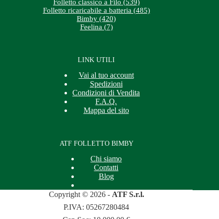
Folletto classico a Filo (539)
Folletto ricaricabile a batteria (485)
Bimby (420)
Feelina (7)
LINK UTILI
Vai al tuo account
Spedizioni
Condizioni di Vendita
F.A.Q.
Mappa del sito
ATF FOLLETTO BIMBY
Chi siamo
Contatti
Blog
Copyright © 2026 -
ATF S.r.l.
P.IVA: 05267280484