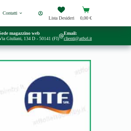
Carrello
Contatti
Lista Desideri
0,00
€
Sede magazzino web
Email:
Via Giuliani, 134 D - 50141 (FI)
clienti@atfsrl.it