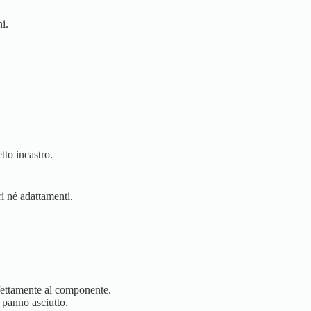
i.
tto incastro.
ri né adattamenti.
rfettamente al componente.
n panno asciutto.