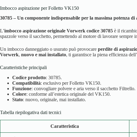
Imbocco aspirazione per Folletto VK150
30785 – Un componente indispensabile per la massima potenza di 
L’
imbocco aspirazione originale Vorwerk codice 30785
è il ricambi
spazzole verso il sacchetto, permettendo al motore di lavorare sempre in
Un imbocco danneggiato o usurato può provocare
perdite di aspirazi
Vorwerk
,
nuovo e mai installato
, ti garantisce la piena efficienza del
Caratteristiche principali
Codice prodotto
: 30785.
Compatibilità
: esclusivo per Folletto VK150.
Funzione
: convogliare polvere e aria verso il sacchetto Filtrello.
Colore
: conforme all’estetica originale del VK150.
Stato
: nuovo, originale, mai installato.
Tabella riepilogativa dati tecnici
Caratteristica