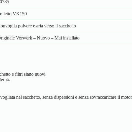
0785
olletto VK150
onvoglia polvere e aria verso il sacchetto
riginale Vorwerk – Nuovo – Mai installato
etto e filtri siano nuovi.
terno.
ogliata nel sacchetto, senza dispersioni e senza sovraccaricare il motor