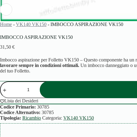
Home
-
VK140 VK150
-
IMBOCCO ASPIRAZIONE VK150
IMBOCCO ASPIRAZIONE VK150
31,50
€
Imbocco aspirazione per Folletto VK150 – Questo componente ha un 
lavorare sempre in condizioni ottimali.
Un imbocco danneggiato o u
del tuo Folletto.
IMBOCCO
ASPIRAZIONE
VK150
quantità
Lista dei Desideri
Codice Primario:
30785
Codice Alternativo:
30785
Tipologia:
Ricambio
Categoria:
VK140 VK150