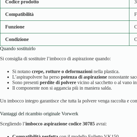
Codice prodotto
3
Compatibilità
F
Funzione
C
Condizione
O
Quando sostituirlo
Si consiglia di sostituire l’imbocco di aspirazione quando:
Si notano
crepe, rotture o deformazioni
nella plastica.
L’aspirapolvere ha perso
potenza di aspirazione
nonostante sacch
Sono presenti
perdite di polvere
vicino al sacchetto o al vano in
Il componente non si aggancia più in maniera salda.
Un imbocco integro garantisce che tutta la polvere venga raccolta e conv
Vantaggi del ricambio originale Vorwerk
Scegliendo l’
imbocco aspirazione codice 30785
avrai:
Compatibilità perfetta
con il modello Folletto VK150.