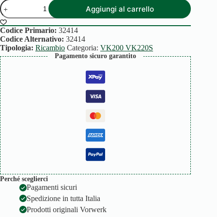
INTERRUTTORE
Aggiungi al carrello
VK200
quantità
Codice Primario:
32414
Codice Alternativo:
32414
Tipologia:
Ricambio
Categoria:
VK200 VK220S
Pagamento sicuro garantito
Perché sceglierci
Pagamenti sicuri
Spedizione in tutta Italia
Prodotti originali Vorwerk