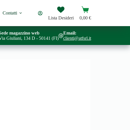
Carrello
Contatti
Lista Desideri
0,00
€
Sede magazzino web
Email:
Via Giuliani, 134 D - 50141 (FI)
clienti@atfsrl.it