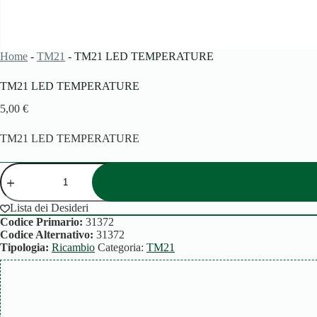
Home
-
TM21
-
TM21 LED TEMPERATURE
TM21 LED TEMPERATURE
5,00
€
TM21 LED TEMPERATURE
TM21
LED
TEMPERATURE
quantità
Lista dei Desideri
Codice Primario:
31372
Codice Alternativo:
31372
Tipologia:
Ricambio
Categoria:
TM21