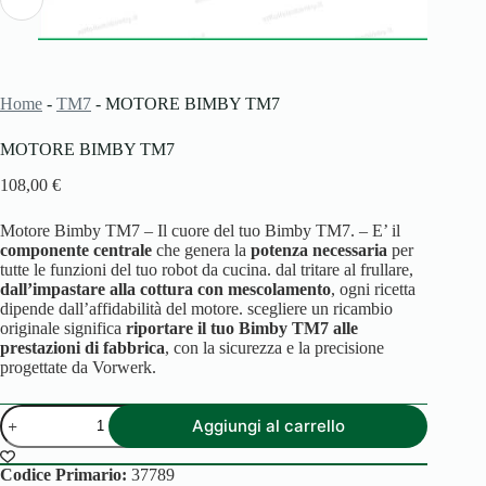
Home
-
TM7
-
MOTORE BIMBY TM7
MOTORE BIMBY TM7
108,00
€
Motore Bimby TM7 – Il cuore del tuo Bimby TM7. – E’ il
componente centrale
che genera la
potenza necessaria
per
tutte le funzioni del tuo robot da cucina. dal tritare al frullare,
dall’impastare alla cottura con mescolamento
, ogni ricetta
dipende dall’affidabilità del motore. scegliere un ricambio
originale significa
riportare il tuo Bimby TM7 alle
prestazioni di fabbrica
, con la sicurezza e la precisione
progettate da Vorwerk.
MOTORE
Aggiungi al carrello
BIMBY
TM7
quantità
Codice Primario:
37789