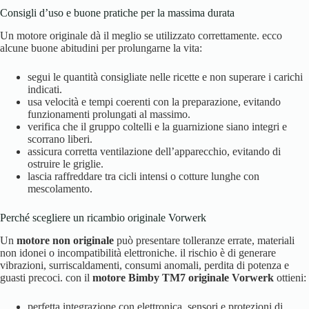
Consigli d’uso e buone pratiche per la massima durata
Un motore originale dà il meglio se utilizzato correttamente. ecco
alcune buone abitudini per prolungarne la vita:
segui le quantità consigliate nelle ricette e non superare i carichi
indicati.
usa velocità e tempi coerenti con la preparazione, evitando
funzionamenti prolungati al massimo.
verifica che il gruppo coltelli e la guarnizione siano integri e
scorrano liberi.
assicura corretta ventilazione dell’apparecchio, evitando di
ostruire le griglie.
lascia raffreddare tra cicli intensi o cotture lunghe con
mescolamento.
Perché scegliere un ricambio originale Vorwerk
Un
motore non originale
può presentare tolleranze errate, materiali
non idonei o incompatibilità elettroniche. il rischio è di generare
vibrazioni, surriscaldamenti, consumi anomali, perdita di potenza e
guasti precoci. con il
motore Bimby TM7 originale Vorwerk
ottieni:
perfetta integrazione con elettronica, sensori e protezioni di