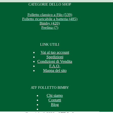
CATEGORIE DELLO SHOP
Folletto classico a Filo (539)
Folletto ricaricabile a batteria (485)
Bimby (420)
Feelina (7)
LINK UTILI
Vai al tuo account
Spedizioni
Condizioni di Vendita
F.A.Q.
Mappa del sito
ATF FOLLETTO BIMBY
Chi siamo
Contatti
Blog