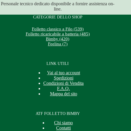
Personale tecnico dedicato disponibile a fornire assistenza on-
line.
CATEGORIE DELLO SHOP
Folletto classico a Filo (539)
Folletto ricaricabile a batteria (485)
Bimby (420)
Feelina (7)
LINK UTILI
Vai al tuo account
Spedizioni
Condizioni di Vendita
F.A.Q.
Mappa del sito
ATF FOLLETTO BIMBY
Chi siamo
Contatti