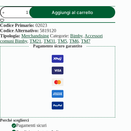
PRESINA
Aggiungi al carrello
DA
CUCINA
quantità
Codice Primario:
02023
Codice Alternativo:
5819120
Tipologia:
Merchandising
Categorie:
Bimby
,
Accessori
comuni Bimby
,
TM21
,
TM31
,
TM5
,
TM6
,
TM7
Pagamento sicuro garantito
Perché sceglierci
Pagamenti sicuri