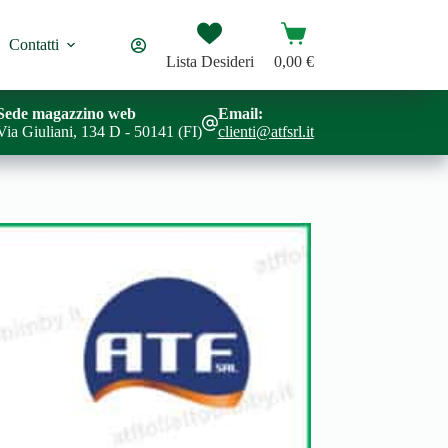
Carrello
Contatti
Lista Desideri
0,00
€
Sede magazzino web
Email:
Via Giuliani, 134 D - 50141 (FI)
clienti@atfsrl.it