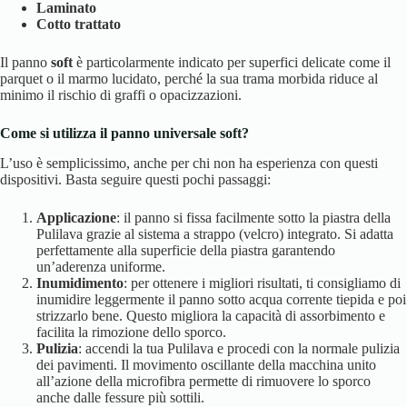
Laminato
Cotto trattato
Il panno
soft
è particolarmente indicato per superfici delicate come il
parquet o il marmo lucidato, perché la sua trama morbida riduce al
minimo il rischio di graffi o opacizzazioni.
Come si utilizza il panno universale soft?
L’uso è semplicissimo, anche per chi non ha esperienza con questi
dispositivi. Basta seguire questi pochi passaggi:
Applicazione
: il panno si fissa facilmente sotto la piastra della
Pulilava grazie al sistema a strappo (velcro) integrato. Si adatta
perfettamente alla superficie della piastra garantendo
un’aderenza uniforme.
Inumidimento
: per ottenere i migliori risultati, ti consigliamo di
inumidire leggermente il panno sotto acqua corrente tiepida e poi
strizzarlo bene. Questo migliora la capacità di assorbimento e
facilita la rimozione dello sporco.
Pulizia
: accendi la tua Pulilava e procedi con la normale pulizia
dei pavimenti. Il movimento oscillante della macchina unito
all’azione della microfibra permette di rimuovere lo sporco
anche dalle fessure più sottili.