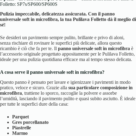
Folletto: SP7s/SP600/SP600S
Pulizia impeccabile, delicatezza assicurata. Con il panno
universale soft in microfibra, la tua Pulilava Folletto dà il meglio di
sé!
Se desideri un pavimento sempre pulito, brillante e privo di aloni,
senza rischiare di rovinare le superfici più delicate, allora questo
ricambio è ciò che fa per te. Il
panno universale soft in microfibra
è
l’accessorio originale progettato appositamente per le Pulilava Folletto,
ideale per una pulizia quotidiana efficace ma al tempo stesso delicata.
A cosa serve il panno universale soft in microfibra?
Questo panno è pensato per lavare e igienizzare i pavimenti in modo
pratico, veloce e sicuro. Grazie alla
sua particolare composizione in
microfibra
, trattiene lo sporco, raccoglie la polvere e assorbe
l’umidità, lasciando il pavimento pulito e quasi subito asciutto. È ideale
per tutte le superfici dure della casa:
Parquet
Gres porcellanato
Piastrelle
Marmo