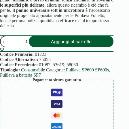
le superfici più delicate,
allora questo ricambio è ciò che fa
per te. Il
panno universale soft in microfibra
è l’accessorio
originale progettato appositamente per le Pulilava Folletto,
ideale per una pulizia quotidiana efficace ma al tempo stesso
delicata.
PANNI
Aggiungi al carrello
UNIVERSALI
SOFT
PER
Codice Primario:
01223
PULILAVA
Codice Alternativo:
75055
FOLLETTO
Codice Precedente:
01087; 53619; 58050
quantità
Tipologia:
Consumabile
Categorie:
Pulilava SP600 SP600s
,
Pulilava a batteria SP7
Pagamento sicuro garantito