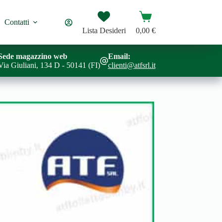
Carrello
Contatti
Lista Desideri
0,00
€
Sede magazzino web
Email:
Via Giuliani, 134 D - 50141 (FI)
clienti@atfsrl.it