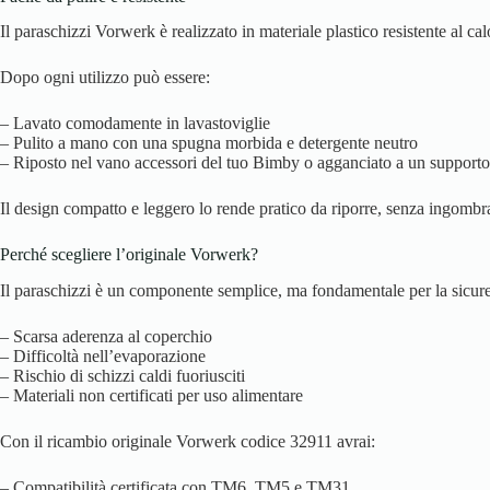
Il paraschizzi Vorwerk è realizzato in materiale plastico resistente al c
Dopo ogni utilizzo può essere:
– Lavato comodamente in lavastoviglie
– Pulito a mano con una spugna morbida e detergente neutro
– Riposto nel vano accessori del tuo Bimby o agganciato a un supporto
Il design compatto e leggero lo rende pratico da riporre, senza ingombr
Perché scegliere l’originale Vorwerk?
Il paraschizzi è un componente semplice, ma fondamentale per la sicurez
– Scarsa aderenza al coperchio
– Difficoltà nell’evaporazione
– Rischio di schizzi caldi fuoriusciti
– Materiali non certificati per uso alimentare
Con il ricambio originale Vorwerk codice 32911 avrai:
– Compatibilità certificata con TM6, TM5 e TM31