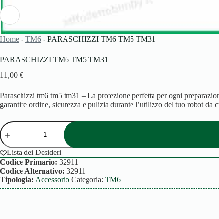
Home
-
TM6
-
PARASCHIZZI TM6 TM5 TM31
PARASCHIZZI TM6 TM5 TM31
11,00
€
Paraschizzi tm6 tm5 tm31 – La protezione perfetta per ogni preparazio
garantire ordine, sicurezza e pulizia durante l’utilizzo del tuo robot da 
PARASCHIZZI
TM6
TM5
TM31
Lista dei Desideri
quantità
Codice Primario:
32911
Codice Alternativo:
32911
Tipologia:
Accessorio
Categoria:
TM6