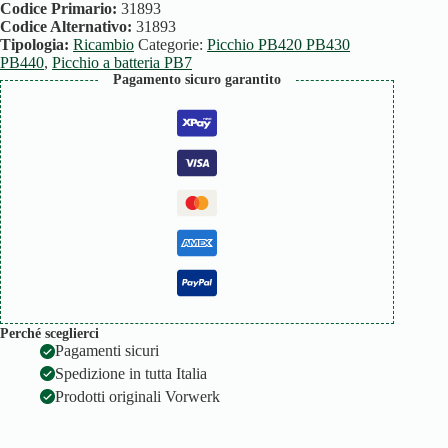
quantità
Codice Primario:
31893
Codice Alternativo:
31893
Tipologia:
Ricambio
Categorie:
Picchio PB420 PB430
PB440
,
Picchio a batteria PB7
Pagamento sicuro garantito
Perché sceglierci
Pagamenti sicuri
Spedizione in tutta Italia
Prodotti originali Vorwerk