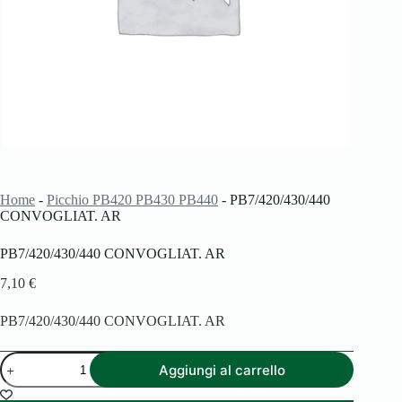
Home
-
Picchio PB420 PB430 PB440
-
PB7/420/430/440
CONVOGLIAT. AR
PB7/420/430/440 CONVOGLIAT. AR
7,10
€
PB7/420/430/440 CONVOGLIAT. AR
PB7/420/430/440
Aggiungi al carrello
CONVOGLIAT.
AR