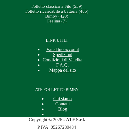
Folletto classico a Filo (539)
Folletto ricaricabile a batteria (485)
Bimby (420)
Feelina (7)
LINK UTILI
Vai al tuo account
Spedizioni
Condizioni di Vendita
F.A.Q.
Mappa del sito
ATF FOLLETTO BIMBY
Chi siamo
Contatti
Blog
Copyright © 2026 -
ATF S.r.l.
P.IVA: 05267280484