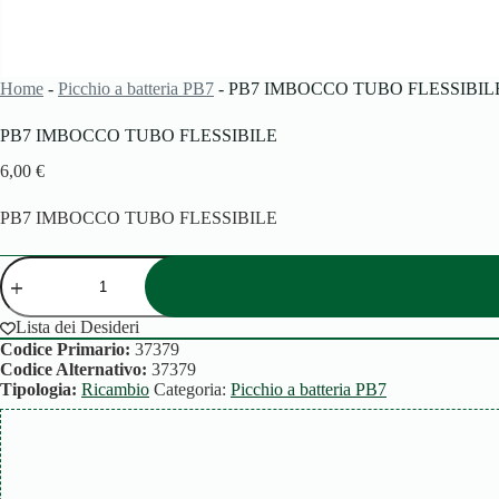
Home
-
Picchio a batteria PB7
-
PB7 IMBOCCO TUBO FLESSIBIL
PB7 IMBOCCO TUBO FLESSIBILE
6,00
€
PB7 IMBOCCO TUBO FLESSIBILE
PB7
IMBOCCO
TUBO
FLESSIBILE
Lista dei Desideri
quantità
Codice Primario:
37379
Codice Alternativo:
37379
Tipologia:
Ricambio
Categoria:
Picchio a batteria PB7