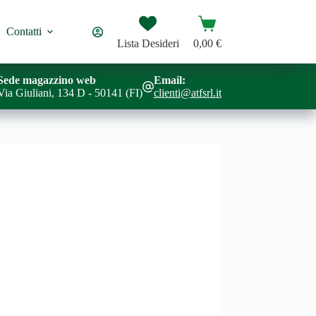
Carrello
Contatti
Lista Desideri
0,00
€
Sede magazzino web
Email:
Via Giuliani, 134 D - 50141 (FI)
clienti@atfsrl.it