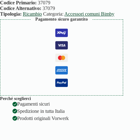
ALIMENT.
Codice Primario:
37079
BF
Codice Alternativo:
37079
quantità
Tipologia:
Ricambio
Categoria:
Accessori comuni Bimby
Pagamento sicuro garantito
Perché sceglierci
Pagamenti sicuri
Spedizione in tutta Italia
Prodotti originali Vorwerk