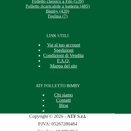
Folletto classico a Filo (539)
Folletto ricaricabile a batteria (485)
Bimby (420)
Feelina (7)
LINK UTILI
Vai al tuo account
Spedizioni
Condizioni di Vendita
F.A.Q.
Mappa del sito
ATF FOLLETTO BIMBY
Chi siamo
Contatti
Blog
Copyright © 2026 -
ATF S.r.l.
P.IVA: 05267280484