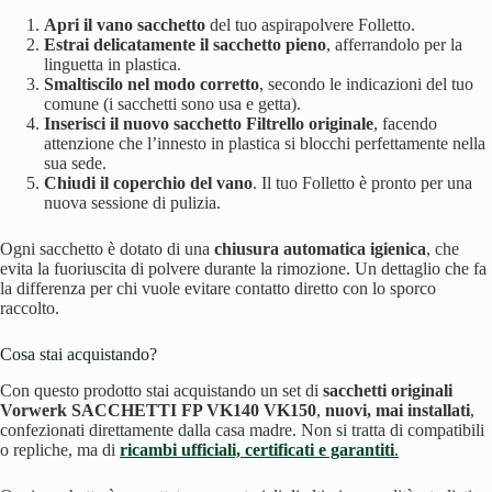
Apri il vano sacchetto
del tuo aspirapolvere Folletto.
Estrai delicatamente il sacchetto pieno
, afferrandolo per la
linguetta in plastica.
Smaltiscilo nel modo corretto
, secondo le indicazioni del tuo
comune (i sacchetti sono usa e getta).
Inserisci il nuovo sacchetto Filtrello originale
, facendo
attenzione che l’innesto in plastica si blocchi perfettamente nella
sua sede.
Chiudi il coperchio del vano
. Il tuo Folletto è pronto per una
nuova sessione di pulizia.
Ogni sacchetto è dotato di una
chiusura automatica igienica
, che
evita la fuoriuscita di polvere durante la rimozione. Un dettaglio che fa
la differenza per chi vuole evitare contatto diretto con lo sporco
raccolto.
Cosa stai acquistando?
Con questo prodotto stai acquistando un set di
sacchetti originali
Vorwerk SACCHETTI FP VK140 VK150
,
nuovi, mai installati
,
confezionati direttamente dalla casa madre. Non si tratta di compatibili
o repliche, ma di
ricambi ufficiali, certificati e garantiti
.