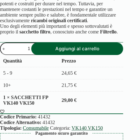
potenti e costruiti per durare nel tempo. Tuttavia, per
mantenere costanti le prestazioni nel tempo e garantire un
ambiente sempre pulito e salubre, è fondamentale utilizzare
esclusivamente
ricambi originali certificati
.
Uno degli elementi più importanti e spesso sottovalutati è
proprio il
sacchetto filtro
, conosciuto anche come
Filtrello
.
SACCHETTI
Aggiungi al carrello
FP
VK140
VK150
Quantità
Prezzo
quantità
5 - 9
24,65
€
10+
21,75
€
1
×
SACCHETTI FP
29,00
€
VK140 VK150
Codice Primario:
41432
Codice Alternativo:
41432
Tipologia:
Consumabile
Categoria:
VK140 VK150
Pagamento sicuro garantito