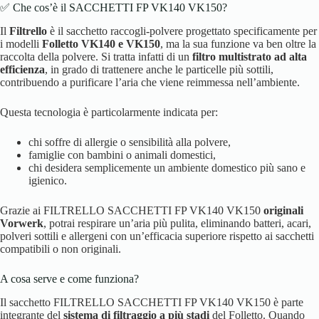
✅ Che cos’è il SACCHETTI FP VK140 VK150?
Il
Filtrello
è il sacchetto raccogli-polvere progettato specificamente per
i modelli
Folletto VK140 e VK150
, ma la sua funzione va ben oltre la
raccolta della polvere. Si tratta infatti di un
filtro multistrato ad alta
efficienza
, in grado di trattenere anche le particelle più sottili,
contribuendo a purificare l’aria che viene reimmessa nell’ambiente.
Questa tecnologia è particolarmente indicata per:
chi soffre di allergie o sensibilità alla polvere,
famiglie con bambini o animali domestici,
chi desidera semplicemente un ambiente domestico più sano e
igienico.
Grazie ai FILTRELLO SACCHETTI FP VK140 VK150
originali
Vorwerk
, potrai respirare un’aria più pulita, eliminando batteri, acari,
polveri sottili e allergeni con un’efficacia superiore rispetto ai sacchetti
compatibili o non originali.
A cosa serve e come funziona?
Il sacchetto FILTRELLO SACCHETTI FP VK140 VK150 è parte
integrante del
sistema di filtraggio a più stadi
del Folletto. Quando