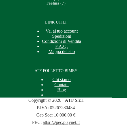
Feelina (7)
LINK UTILI
Vai al tuo account
Spedizioni
Condizioni di Vendita
F.A.Q.
Mappa del sito
ATF FOLLETTO BIMBY
Chi siamo
Contatti
Blog
Copyright © 2026 -
ATF S.r.l.
P.IVA: 05267280484
Cap Soc: 10.000,00 €
PEC:
atfsrl@pec.playnet.it