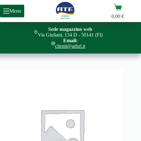
Salta
Carrello
al
Menu
contenuto
0,00
€
Sede magazzino web
SCHEDA ELETTRONICA BC EB400
Aggiungi al carrello
Via Giuliani, 134 D - 50141 (FI)
122,00
€
Email:
clienti@atfsrl.it