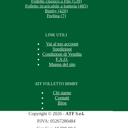
Folletto classico a Filo (539)
Folletto ricaricabile a batteria (485)
Bimby (420)
Feelina (7)
LINK UTILI
Vai al tuo account
Spedizioni
Condizioni di Vendita
F.A.Q.
Mappa del sito
ATF FOLLETTO BIMBY
Chi siamo
Contatti
Blog
Copyright © 2026 -
ATF S.r.l.
P.IVA: 05267280484