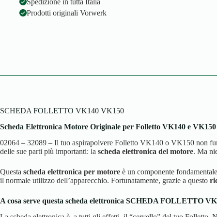
Spedizione in tutta Italia
Prodotti originali Vorwerk
SCHEDA FOLLETTO VK140 VK150
Scheda Elettronica Motore Originale per Folletto VK140 e VK150 
02064 – 32089 – Il tuo aspirapolvere Folletto VK140 o VK150 non funzi
delle sue parti più importanti: la
scheda elettronica del motore
. Ma ni
Questa
scheda elettronica per motore
è un componente fondamentale ch
il normale utilizzo dell’apparecchio. Fortunatamente, grazie a questo
ri
A cosa serve questa scheda elettronica SCHEDA FOLLETTO V
La scheda elettronica è, a tutti gli effetti, il “cervello” del tuo Follet