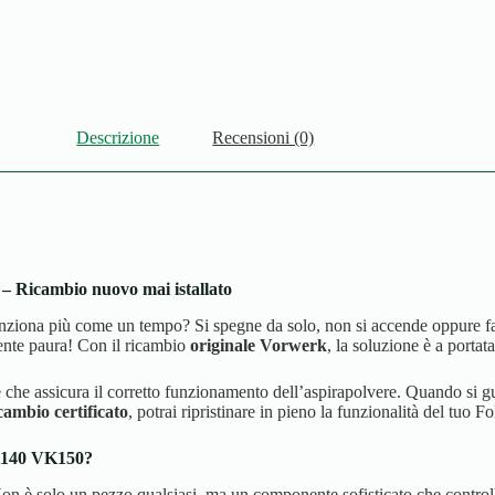
Descrizione
Recensioni (0)
– Ricambio nuovo mai istallato
ona più come un tempo? Si spegne da solo, non si accende oppure fa st
ente paura! Con il ricambio
originale Vorwerk
, la soluzione è a portat
e assicura il corretto funzionamento dell’aspirapolvere. Quando si gu
cambio certificato
, potrai ripristinare in pieno la funzionalità del tuo
K140 VK150?
to. Non è solo un pezzo qualsiasi, ma un componente sofisticato che control