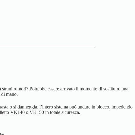
rani rumori? Potrebbe essere arrivato il momento di sostituire una
a di mano.
asta o si danneggia, l’intero sistema può andare in blocco, impedendo
 Folletto VK140 o VK150 in totale sicurezza.
la: