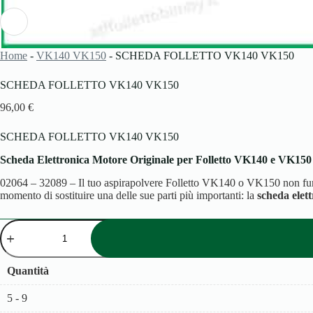
Home
-
VK140 VK150
-
SCHEDA FOLLETTO VK140 VK150
SCHEDA FOLLETTO VK140 VK150
96,00
€
SCHEDA FOLLETTO VK140 VK150
Scheda Elettronica Motore Originale per Folletto VK140 e VK150 
02064 – 32089 – Il tuo aspirapolvere Folletto VK140 o VK150 non funz
momento di sostituire una delle sue parti più importanti: la
scheda elet
SCHEDA
FOLLETTO
VK140
VK150
Quantità
quantità
5 - 9