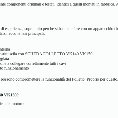
nte componenti originali e testati, identici a quelli montati in fabbrica.
 di esperienza, soprattutto perché si ha a che fare con un apparecchio e
si, ecco le fasi principali:
interna
e sostituiscila con SCHEDA FOLLETTO VK140 VK150
ggiata
one a collegare correttamente tutti i cavi
etto funzionamento
 possono compromettere la funzionalità del Folletto. Proprio per questo
40 VK150?
ica del motore: