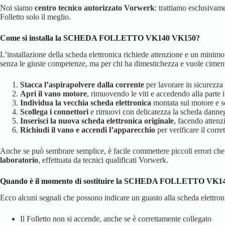
Noi siamo
centro tecnico autorizzato Vorwerk
: trattiamo esclusivame
Folletto solo il meglio.
Come si installa la SCHEDA FOLLETTO VK140 VK150?
L’installazione della scheda elettronica richiede attenzione e un minimo
senza le giuste competenze, ma per chi ha dimestichezza e vuole cimentar
Stacca l’aspirapolvere dalla corrente
per lavorare in sicurezza
Apri il vano motore
, rimuovendo le viti e accedendo alla parte 
Individua la vecchia scheda elettronica
montata sul motore 
Scollega i connettori
e rimuovi con delicatezza la scheda danne
Inserisci la nuova scheda elettronica originale
, facendo attenzi
Richiudi il vano e accendi l’apparecchio
per verificare il corr
Anche se può sembrare semplice, è facile commettere piccoli errori che
laboratorio
, effettuata da tecnici qualificati Vorwerk.
Quando è il momento di sostituire la SCHEDA FOLLETTO VK1
Ecco alcuni segnali che possono indicare un guasto alla scheda elettron
Il Folletto non si accende, anche se è correttamente collegato