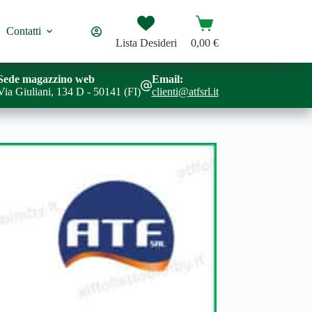
Carrello
Contatti
Lista Desideri
0,00
€
Sede magazzino web
Email:
Via Giuliani, 134 D - 50141 (FI)
clienti@atfsrl.it