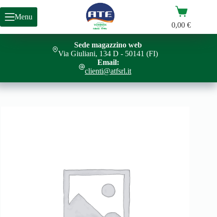
Salta
Carrello
al
Menu
contenuto
0,00
€
Sede magazzino web
SET COMPLETO PARQUET
Aggiungi al carrello
Via Giuliani, 134 D - 50141 (FI)
150,00
€
Email:
clienti@atfsrl.it