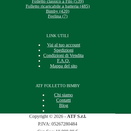
Folletto classico a Filo (539)
Folletto ricaricabile a batteria (485)
Bimby (420)
Feelina (7)
LINK UTILI
Vai al tuo account
Spedizioni
Condizioni di Vendita
F.A.Q.
Mappa del sito
ATF FOLLETTO BIMBY
Chi siamo
Contatti
Blog
Copyright © 2026 -
ATF S.r.l.
P.IVA: 05267280484