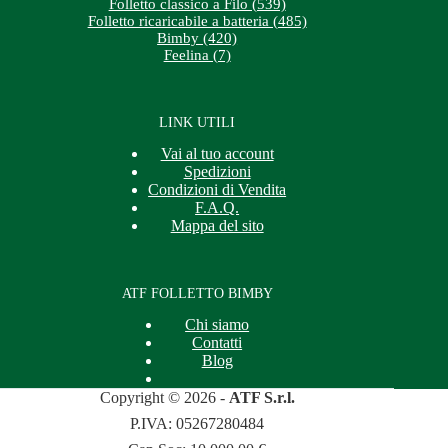
Folletto classico a Filo (539)
Folletto ricaricabile a batteria (485)
Bimby (420)
Feelina (7)
LINK UTILI
Vai al tuo account
Spedizioni
Condizioni di Vendita
F.A.Q.
Mappa del sito
ATF FOLLETTO BIMBY
Chi siamo
Contatti
Blog
Copyright © 2026 -
ATF S.r.l.
P.IVA: 05267280484