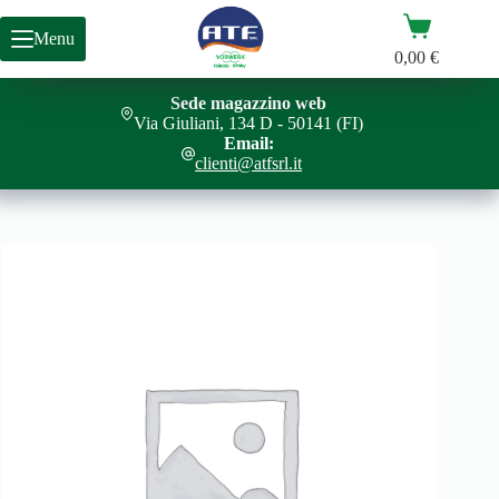
Salta
Carrello
al
Menu
contenuto
0,00
€
Sede magazzino web
SET STRISCIA VELCRO VG100
Aggiungi al carrello
Via Giuliani, 134 D - 50141 (FI)
6,00
€
Email:
clienti@atfsrl.it