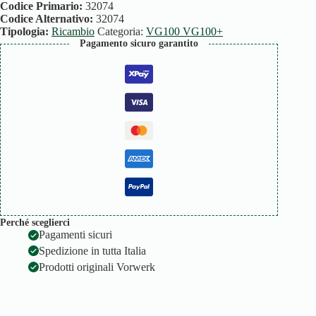
VG100
Codice Primario:
32074
quantità
Codice Alternativo:
32074
Tipologia:
Ricambio
Categoria:
VG100 VG100+
Pagamento sicuro garantito
Perché sceglierci
Pagamenti sicuri
Spedizione in tutta Italia
Prodotti originali Vorwerk