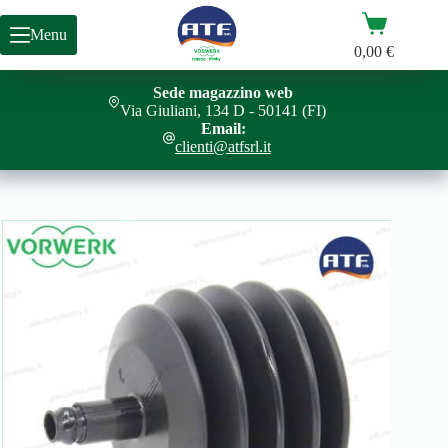
Salta
Carrello
al
Menu
contenuto
0,00
€
Sede magazzino web
Via Giuliani, 134 D - 50141 (FI)
Email:
clienti@atfsrl.it