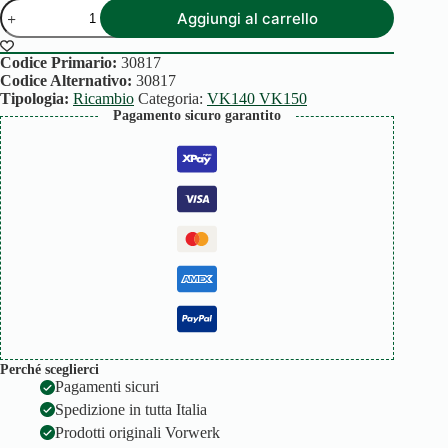
SOFFIETTO
Aggiungi al carrello
VK140/150
quantità
Codice Primario:
30817
Codice Alternativo:
30817
Tipologia:
Ricambio
Categoria:
VK140 VK150
Pagamento sicuro garantito
Perché sceglierci
Pagamenti sicuri
Spedizione in tutta Italia
Prodotti originali Vorwerk