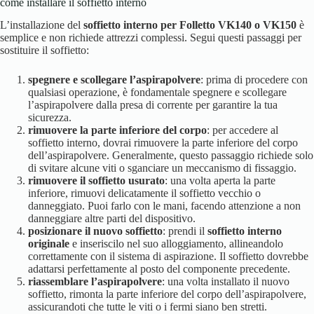
come installare il soffietto interno
L’installazione del
soffietto interno per Folletto VK140 o VK150
è
semplice e non richiede attrezzi complessi. Segui questi passaggi per
sostituire il soffietto:
spegnere e scollegare l’aspirapolvere
: prima di procedere con
qualsiasi operazione, è fondamentale spegnere e scollegare
l’aspirapolvere dalla presa di corrente per garantire la tua
sicurezza.
rimuovere la parte inferiore del corpo
: per accedere al
soffietto interno, dovrai rimuovere la parte inferiore del corpo
dell’aspirapolvere. Generalmente, questo passaggio richiede solo
di svitare alcune viti o sganciare un meccanismo di fissaggio.
rimuovere il soffietto usurato
: una volta aperta la parte
inferiore, rimuovi delicatamente il soffietto vecchio o
danneggiato. Puoi farlo con le mani, facendo attenzione a non
danneggiare altre parti del dispositivo.
posizionare il nuovo soffietto
: prendi il
soffietto interno
originale
e inseriscilo nel suo alloggiamento, allineandolo
correttamente con il sistema di aspirazione. Il soffietto dovrebbe
adattarsi perfettamente al posto del componente precedente.
riassemblare l’aspirapolvere
: una volta installato il nuovo
soffietto, rimonta la parte inferiore del corpo dell’aspirapolvere,
assicurandoti che tutte le viti o i fermi siano ben stretti.