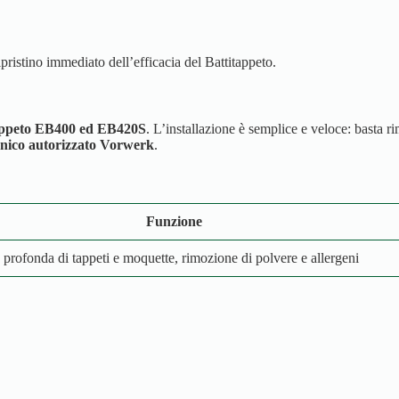
ipristino immediato dell’efficacia del Battitappeto.
appeto EB400 ed EB420S
. L’installazione è semplice e veloce: basta r
cnico autorizzato Vorwerk
.
Funzione
a profonda di tappeti e moquette, rimozione di polvere e allergeni