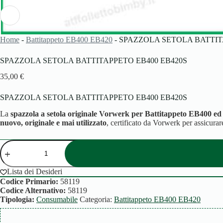
Home
-
Battitappeto EB400 EB420
-
SPAZZOLA SETOLA BATTIT
SPAZZOLA SETOLA BATTITAPPETO EB400 EB420S
35,00
€
SPAZZOLA SETOLA BATTITAPPETO EB400 EB420S
La
spazzola a setola originale Vorwerk per Battitappeto EB400 e
nuovo, originale e mai utilizzato
, certificato da Vorwerk per assicurar
SPAZZOLA
SETOLA
BATTITAPPETO
EB400
Lista dei Desideri
EB420S
Codice Primario:
58119
quantità
Codice Alternativo:
58119
Tipologia:
Consumabile
Categoria:
Battitappeto EB400 EB420