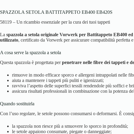
SPAZZOLA SETOLA BATTITAPPETO EB400 EB420S
58119 – Un ricambio essenziale per la cura dei tuoi tappeti
La
spazzola a setola originale Vorwerk per Battitappeto EB400 e
utilizzato
, certificato da Vorwerk per assicurare compatibilità perfetta 
A cosa serve la spazzola a setola
Questa spazzola è progettata per
penetrare nelle fibre dei tappeti e d
rimuove in modo efficace sporco e allergeni intrappolati nelle fib
aiuta a mantenere i tappeti più puliti e igienizzati;
ravviva l’aspetto delle superfici tessili rendendole più soffici e bri
assicura risultati professionali in combinazione con la potenza d
Quando sostituirla
Con l’uso regolare, le setole possono consumarsi o deformarsi. È consig
la spazzola non riesce più a smuovere lo sporco in profondità;
le setole appaiono consumate, piegate o danneggiate;