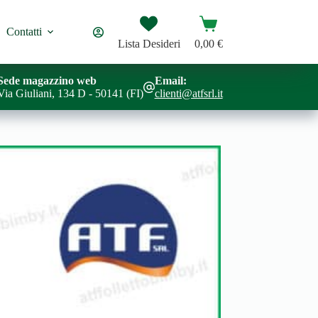
Carrello
Contatti
Lista Desideri
0,00
€
Sede magazzino web
Email:
Via Giuliani, 134 D - 50141 (FI)
clienti@atfsrl.it