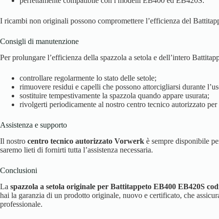
perfettamente compatibile con i modelli EB400 ed EB420S.
I ricambi non originali possono compromettere l’efficienza del Battitap
Consigli di manutenzione
Per prolungare l’efficienza della spazzola a setola e dell’intero Battitapp
controllare regolarmente lo stato delle setole;
rimuovere residui e capelli che possono attorcigliarsi durante l’us
sostituire tempestivamente la spazzola quando appare usurata;
rivolgerti periodicamente al nostro centro tecnico autorizzato pe
Assistenza e supporto
Il nostro
centro tecnico autorizzato Vorwerk
è sempre disponibile per 
saremo lieti di fornirti tutta l’assistenza necessaria.
Conclusioni
La
spazzola a setola originale per Battitappeto EB400 EB420S cod
hai la garanzia di un prodotto originale, nuovo e certificato, che assicu
professionale.