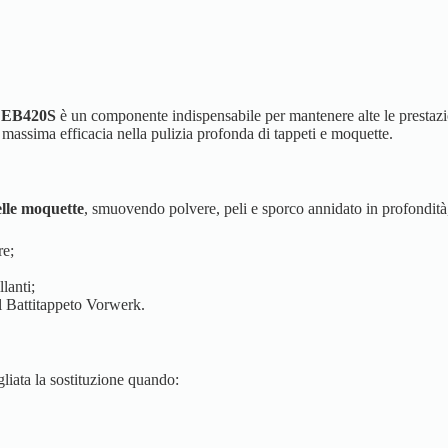
d EB420S
è un componente indispensabile per mantenere alte le prestazio
e massima efficacia nella pulizia profonda di tappeti e moquette.
elle moquette
, smuovendo polvere, peli e sporco annidato in profondità, 
re;
llanti;
el Battitappeto Vorwerk.
liata la sostituzione quando: