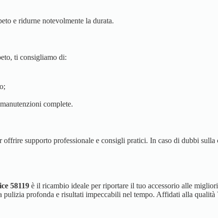
peto e ridurne notevolmente la durata.
eto, ti consigliamo di:
o;
r manutenzioni complete.
offrire supporto professionale e consigli pratici. In caso di dubbi sulla c
ice 58119
è il ricambio ideale per riportare il tuo accessorio alle miglio
ra pulizia profonda e risultati impeccabili nel tempo. Affidati alla quali