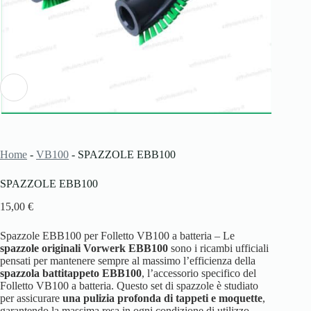
Home
-
VB100
-
SPAZZOLE EBB100
SPAZZOLE EBB100
15,00
€
Spazzole EBB100 per Folletto VB100 a batteria – Le
spazzole originali Vorwerk EBB100
sono i ricambi ufficiali
pensati per mantenere sempre al massimo l’efficienza della
spazzola battitappeto EBB100
, l’accessorio specifico del
Folletto VB100 a batteria. Questo set di spazzole è studiato
per assicurare
una pulizia profonda di tappeti e
moquette
,
garantendo la massima resa in ogni condizione di utilizzo.