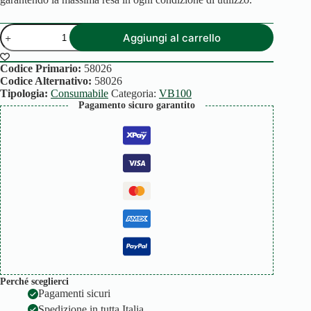
SPAZZOLE
Aggiungi al carrello
EBB100
quantità
Codice Primario:
58026
Codice Alternativo:
58026
Tipologia:
Consumabile
Categoria:
VB100
Pagamento sicuro garantito
Perché sceglierci
Pagamenti sicuri
Spedizione in tutta Italia