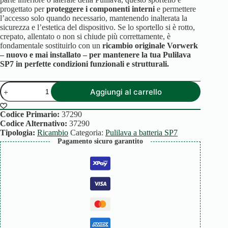
progettato per
proteggere i componenti interni
e permettere
l’accesso solo quando necessario, mantenendo inalterata la
sicurezza e l’estetica del dispositivo. Se lo sportello si è rotto,
crepato, allentato o non si chiude più correttamente, è
fondamentale sostituirlo con un
ricambio originale Vorwerk
– nuovo e mai installato – per mantenere la tua Pulilava
SP7 in perfette condizioni funzionali e strutturali.
SPORTELLO
Aggiungi al carrello
ISPEZIONE
PULILAVA
SP7
Codice Primario:
37290
quantità
Codice Alternativo:
37290
Tipologia:
Ricambio
Categoria:
Pulilava a batteria SP7
Pagamento sicuro garantito