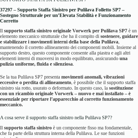
37297 – Supporto Staffa Sinistro per Pulilava Folletto SP7 –
Sostegno Strutturale per un’Elevata Stabilità e Funzionamento
Corretto
Il
supporto staffa sinistro originale Vorwerk per Pulilava SP7
è un
elemento meccanico strutturale che ha il compito di
sostenere, guidare
e stabilizzare i movimenti interni della base della Pulilava
,
mantenendo il corretto allineamento dei componenti mobili. Insieme al
supporto destro, questo componente consente alla piastra e agli altri
elementi interni di muoversi in modo equilibrato, assicurando
una
pulizia uniforme, fluida e silenziosa
.
Se la tua Pulilava SP7 presenta
movimenti anomali, vibrazioni
eccessive o perdita di allineamento
, è possibile che il supporto staffa
sinistro sia rotto, usurato o deformato. In questo caso, la
sostituzione
con un ricambio originale Vorwerk – nuovo e mai installato – è
essenziale per riportare l’apparecchio al corretto funzionamento
meccanico.
A cosa serve il supporto staffa sinistro nella Pulilava SP7?
Il
supporto staffa sinistro
è un componente fisso ma fondamentale,
che fa parte della struttura interna della Pulilava. Le sue funzioni