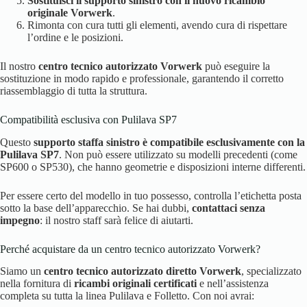
Sostituisci il supporto sinistro con il nuovo ricambio
originale Vorwerk
.
Rimonta con cura tutti gli elementi, avendo cura di rispettare
l’ordine e le posizioni.
Il nostro
centro tecnico autorizzato Vorwerk
può eseguire la
sostituzione in modo rapido e professionale, garantendo il corretto
riassemblaggio di tutta la struttura.
Compatibilità esclusiva con Pulilava SP7
Questo
supporto staffa sinistro è compatibile esclusivamente con la
Pulilava SP7
. Non può essere utilizzato su modelli precedenti (come
SP600 o SP530), che hanno geometrie e disposizioni interne differenti.
Per essere certo del modello in tuo possesso, controlla l’etichetta posta
sotto la base dell’apparecchio. Se hai dubbi,
contattaci senza
impegno
: il nostro staff sarà felice di aiutarti.
Perché acquistare da un centro tecnico autorizzato Vorwerk?
Siamo un
centro tecnico autorizzato diretto Vorwerk
, specializzato
nella fornitura di
ricambi originali certificati
e nell’assistenza
completa su tutta la linea Pulilava e Folletto. Con noi avrai: