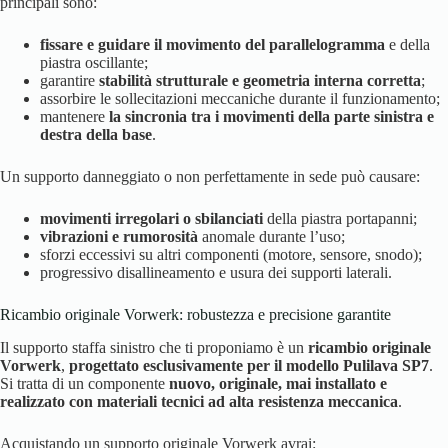
principali sono:
fissare e guidare il movimento del parallelogramma
e della
piastra oscillante;
garantire
stabilità strutturale e geometria interna corretta
;
assorbire le sollecitazioni meccaniche durante il funzionamento;
mantenere
la sincronia tra i movimenti della parte sinistra e
destra della base
.
Un supporto danneggiato o non perfettamente in sede può causare:
movimenti irregolari o sbilanciati
della piastra portapanni;
vibrazioni e rumorosità
anomale durante l’uso;
sforzi eccessivi su altri componenti (motore, sensore, snodo);
progressivo disallineamento e usura dei supporti laterali.
Ricambio originale Vorwerk: robustezza e precisione garantite
Il supporto staffa sinistro che ti proponiamo è un
ricambio originale
Vorwerk
,
progettato esclusivamente per il modello Pulilava SP7
.
Si tratta di un componente
nuovo, originale, mai installato e
realizzato con materiali tecnici ad alta resistenza meccanica
.
Acquistando un supporto originale Vorwerk avrai: