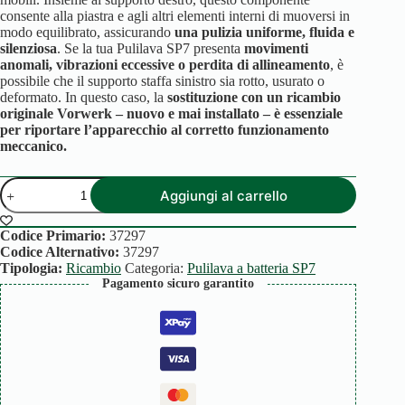
consente alla piastra e agli altri elementi interni di muoversi in
modo equilibrato, assicurando
una pulizia uniforme, fluida e
silenziosa
. Se la tua Pulilava SP7 presenta
movimenti
anomali, vibrazioni eccessive o perdita di allineamento
, è
possibile che il supporto staffa sinistro sia rotto, usurato o
deformato. In questo caso, la
sostituzione con un ricambio
originale Vorwerk – nuovo e mai installato – è essenziale
per riportare l’apparecchio al corretto funzionamento
meccanico.
SUPPORTO
Aggiungi al carrello
STAFFA
SX
PULILAVA
Codice Primario:
37297
SP7
Codice Alternativo:
37297
quantità
Tipologia:
Ricambio
Categoria:
Pulilava a batteria SP7
Pagamento sicuro garantito