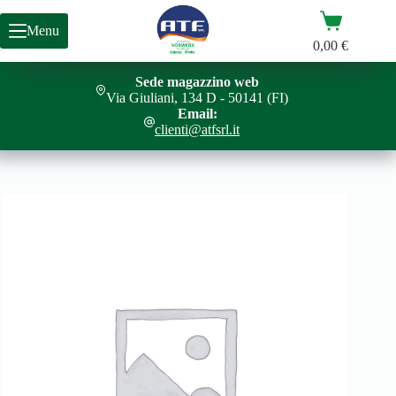
Salta
Carrello
al
Menu
contenuto
0,00
€
Sede magazzino web
TM7 PERNO TRASMISSIONE SPIRALIZER
Aggiungi al carrello
Via Giuliani, 134 D - 50141 (FI)
9,00
€
Email:
clienti@atfsrl.it