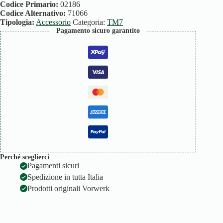
SPIRALIZER
Codice Primario:
02186
quantità
Codice Alternativo:
71066
Tipologia:
Accessorio
Categoria:
TM7
Pagamento sicuro garantito
Perché sceglierci
Pagamenti sicuri
Spedizione in tutta Italia
Prodotti originali Vorwerk