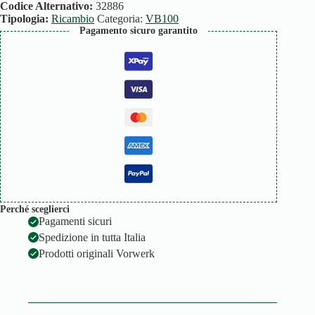
PZ)
Codice Alternativo:
32886
quantità
Tipologia:
Ricambio
Categoria:
VB100
Pagamento sicuro garantito
Perché sceglierci
Pagamenti sicuri
Spedizione in tutta Italia
Prodotti originali Vorwerk