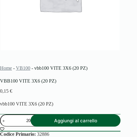
Home
-
VB100
-
vbb100 VITE 3X6 (20 PZ)
VBB100 VITE 3X6 (20 PZ)
0,15
€
vbb100 VITE 3X6 (20 PZ)
vbb100
Aggiungi al carrello
VITE
3X6
(20
Codice Primario:
32886