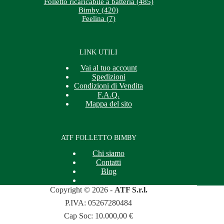
Folletto ricaricabile a batteria (485)
Bimby (420)
Feelina (7)
LINK UTILI
Vai al tuo account
Spedizioni
Condizioni di Vendita
F.A.Q.
Mappa del sito
ATF FOLLETTO BIMBY
Chi siamo
Contatti
Blog
Copyright © 2026 -
ATF S.r.l.
P.IVA: 05267280484
Cap Soc: 10.000,00 €