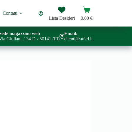
Carrello
Contatti
Lista Desideri
0,00
€
Sede magazzino web
Email:
Via Giuliani, 134 D - 50141 (FI)
clienti@atfsrl.it