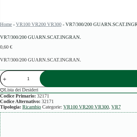
Home
-
VR100 VR200 VR300
-
VR7/300/200 GUARN.SCAT.ING
VR7/300/200 GUARN.SCAT.INGRAN.
0,60
€
VR7/300/200 GUARN.SCAT.INGRAN.
VR7/300/200
GUARN.SCAT.INGRAN.
quantità
Lista dei Desideri
Codice Primario:
32171
Codice Alternativo:
32171
Tipologia:
Ricambio
Categorie:
VR100 VR200 VR300
,
VR7