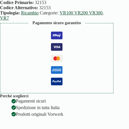
PARAUR
Codice Primario:
32153
quantità
Codice Alternativo:
32153
Tipologia:
Ricambio
Categorie:
VR100 VR200 VR300
,
VR7
Pagamento sicuro garantito
Perché sceglierci
Pagamenti sicuri
Spedizione in tutta Italia
Prodotti originali Vorwerk