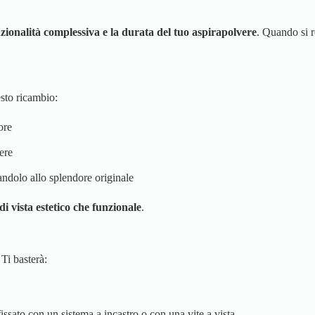
nzionalità complessiva e la durata del tuo aspirapolvere
. Quando si r
esto ricambio:
ore
ere
tandolo allo splendore originale
di vista estetico che funzionale
.
Ti basterà:
fissato con un sistema a incastro o con una vite a vista.