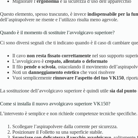
Migliorare l’
ergonomia
e la sicurezza d’uso dell’apparecchio
Questo elemento, spesso trascurato, è invece
indispensabile per la fu
dell’aspirapolvere ne risente e l’utilizzo risulta meno agevole.
Quando è il momento di sostituire l’avvolgicavo superiore?
Ci sono diversi segnali che ti indicano quando è il caso di cambiare qu
Il cavo
non resta fissato correttamente
nel suo supporto superi
L’avvolgicavo è
crepato, allentato o deformato
Il filo
pende o scivola
, ostacolando il movimento dell’aspirapolv
Noti un
danneggiamento estetico
che vuoi risolvere
Vuoi semplicemente
rinnovare l’aspetto del tuo VK150
, ripor
La sostituzione dell’avvolgicavo superiore è quindi utile
sia dal punto 
Come si installa il nuovo avvolgicavo superiore VK150?
L’intervento è semplice e non richiede competenze tecniche specifiche. 
Scollegare l’aspirapolvere dalla corrente per sicurezza.
Posizionare il Folletto su una superficie stabile.
Sganciare con delicatezza il vecchio avvolgicavo
, solitamente 