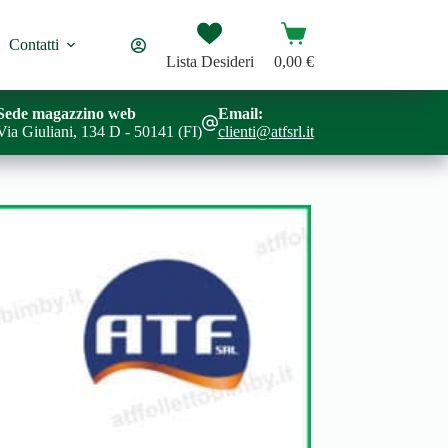
Carrello
Contatti
Lista Desideri
0,00
€
Sede magazzino web
Email:
Via Giuliani, 134 D - 50141 (FI)
clienti@atfsrl.it