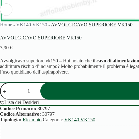
Home
-
VK140 VK150
-
AVVOLGICAVO SUPERIORE VK150
AVVOLGICAVO SUPERIORE VK150
3,90
€
Avvolgicavo superiore vk150 – Hai notato che il
cavo di alimentazio
addirittura rischio d’inciampo? Molto probabilmente il problema è leg
l’uso quotidiano dell’aspirapolvere.
AVVOLGICAVO
SUPERIORE
VK150
quantità
Lista dei Desideri
Codice Primario:
30797
Codice Alternativo:
30797
Tipologia:
Ricambio
Categoria:
VK140 VK150