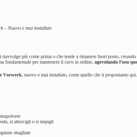
k – Nuovo e mai installato
 riavvolge più come prima o che tende a rimanere fuori posto, creando f
a fondamentale per mantenere il cavo in ordine,
agevolando l’uso quo
le Vorwerk
, nuovo e mai installato, come quello che ti proponiamo qui. 
pirapolvere
da, si attorcigli o si impigli
egature sbagliate