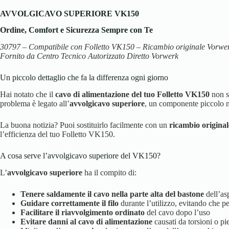
AVVOLGICAVO SUPERIORE VK150
Ordine, Comfort e Sicurezza Sempre con Te
30797 – Compatibile con Folletto VK150 –
Ricambio originale Vorwer
Fornito da Centro Tecnico Autorizzato Diretto Vorwerk
Un piccolo dettaglio che fa la differenza ogni giorno
Hai notato che il
cavo di alimentazione del tuo Folletto VK150
non si
problema è legato all’
avvolgicavo superiore
, un componente piccolo m
La buona notizia? Puoi sostituirlo facilmente con un
ricambio origina
l’efficienza del tuo Folletto VK150.
A cosa serve l’avvolgicavo superiore del VK150?
L’
avvolgicavo superiore
ha il compito di:
Tenere saldamente il cavo nella parte alta del bastone
dell’as
Guidare correttamente il filo
durante l’utilizzo, evitando che pen
Facilitare il riavvolgimento ordinato
del cavo dopo l’uso
Evitare danni al cavo di alimentazione
causati da torsioni o pi