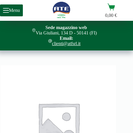
Salta
Carrello
al
Menu
contenuto
0,00
€
Sede magazzino web
COPERCHIO POSTERIORE VR200
Aggiungi al carrello
Via Giuliani, 134 D - 50141 (FI)
8,00
€
Email:
clienti@atfsrl.it