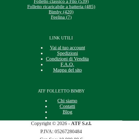
Folletto classico a Filo (539)
Folletto ricaricabile a batteria (485)
Bimby (420)
Feelina (7)
LINK UTILI
Vai al tuo account
Spedizioni
Condizioni di Vendita
F.A.Q.
Mappa del sito
ATF FOLLETTO BIMBY
Chi siamo
Contatti
Blog
Copyright © 2026 -
ATF S.r.l.
P.IVA: 05267280484