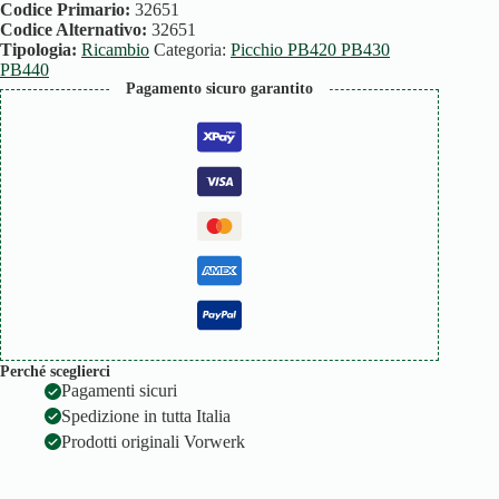
S
Codice Primario:
32651
quantità
Codice Alternativo:
32651
Tipologia:
Ricambio
Categoria:
Picchio PB420 PB430
PB440
Pagamento sicuro garantito
Perché sceglierci
Pagamenti sicuri
Spedizione in tutta Italia
Prodotti originali Vorwerk