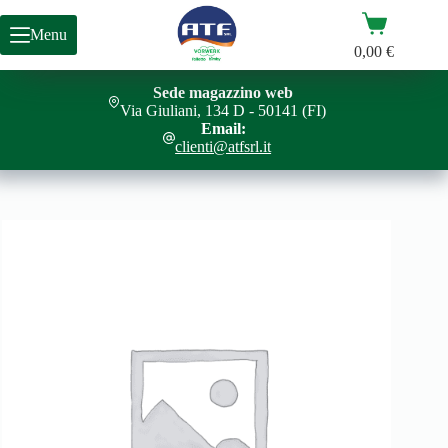
Salta
Carrello
al
Menu
contenuto
0,00
€
Sede magazzino web
CORPO SUPERIORE PB440 S
Aggiungi al carrello
Via Giuliani, 134 D - 50141 (FI)
7,00
€
Email:
clienti@atfsrl.it