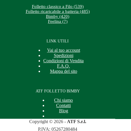
Folletto classico a Filo (539)
Folletto ricaricabile a batteria (485)
Bimby (420)
Feelina (7)
LINK UTILI
Vai al tuo account
Spedizioni
Condizioni di Vendita
F.A.Q.
Mappa del sito
ATF FOLLETTO BIMBY
Chi siamo
Contatti
Blog
Copyright © 2026 -
ATF S.r.l.
P.IVA: 05267280484