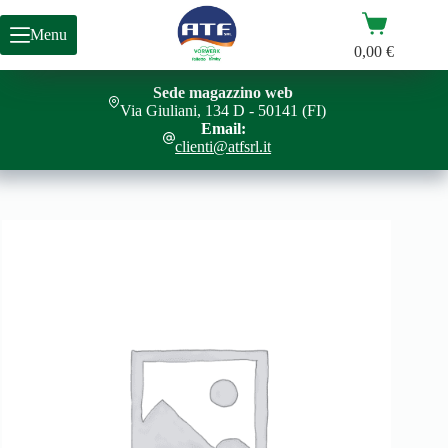
Salta
Carrello
al
Menu
contenuto
0,00
€
Sede magazzino web
PIASTRA ORCHIDEA FA14
Aggiungi al carrello
Via Giuliani, 134 D - 50141 (FI)
19,00
€
Email:
clienti@atfsrl.it