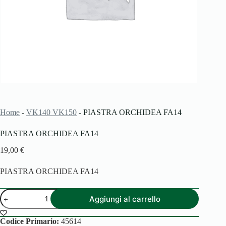
Home
-
VK140 VK150
-
PIASTRA ORCHIDEA FA14
PIASTRA ORCHIDEA FA14
19,00
€
PIASTRA ORCHIDEA FA14
PIASTRA
Aggiungi al carrello
ORCHIDEA
FA14
quantità
Codice Primario:
45614