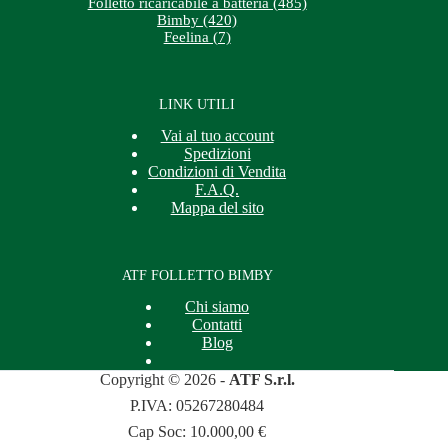
Folletto ricaricabile a batteria (485)
Bimby (420)
Feelina (7)
LINK UTILI
Vai al tuo account
Spedizioni
Condizioni di Vendita
F.A.Q.
Mappa del sito
ATF FOLLETTO BIMBY
Chi siamo
Contatti
Blog
Copyright © 2026 -
ATF S.r.l.
P.IVA: 05267280484
Cap Soc: 10.000,00 €