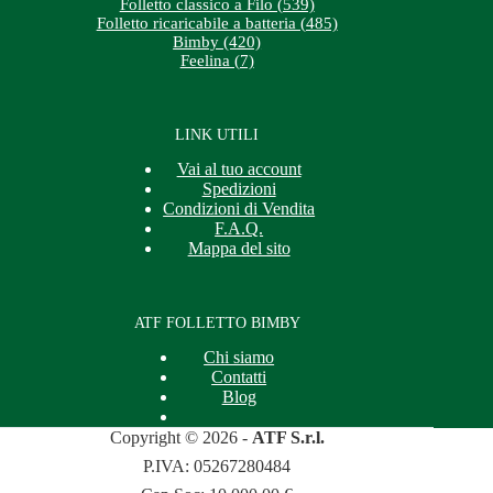
Folletto classico a Filo (539)
Folletto ricaricabile a batteria (485)
Bimby (420)
Feelina (7)
LINK UTILI
Vai al tuo account
Spedizioni
Condizioni di Vendita
F.A.Q.
Mappa del sito
ATF FOLLETTO BIMBY
Chi siamo
Contatti
Blog
Copyright © 2026 -
ATF S.r.l.
P.IVA: 05267280484