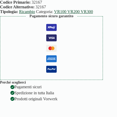
VR200/300
Codice Primario:
32167
quantità
Codice Alternativo:
32167
Tipologia:
Ricambio
Categoria:
VR100 VR200 VR300
Pagamento sicuro garantito
Perché sceglierci
Pagamenti sicuri
Spedizione in tutta Italia
Prodotti originali Vorwerk