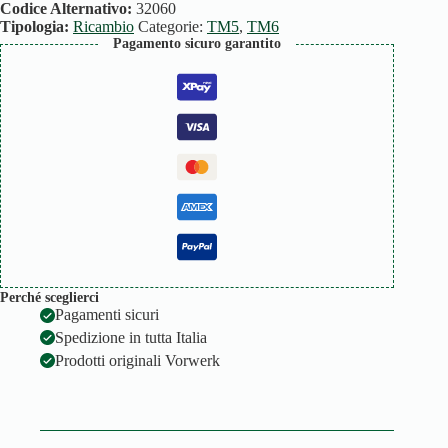
TM5/6
Codice Alternativo:
32060
quantità
Tipologia:
Ricambio
Categorie:
TM5
,
TM6
Pagamento sicuro garantito
Perché sceglierci
Pagamenti sicuri
Spedizione in tutta Italia
Prodotti originali Vorwerk