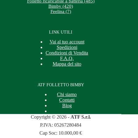
Folletto ricaricabile a batteria (485)
Bimby (420)
Feelina (7)
LINK UTILI
Vai al tuo account
Spedizioni
Condizioni di Vendita
F.A.Q.
Mappa del sito
ATF FOLLETTO BIMBY
Chi siamo
Contatti
Blog
Copyright © 2026 -
ATF S.r.l.
P.IVA: 05267280484
Cap Soc: 10.000,00 €