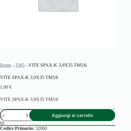
Home
-
TM5
-
VITE SPAX-K 3,9X35 TM5/6
VITE SPAX-K 3,9X35 TM5/6
1,00
€
VITE SPAX-K 3,9X35 TM5/6
VITE
Aggiungi al carrello
SPAX-
K
3,9X35
Codice Primario:
32060